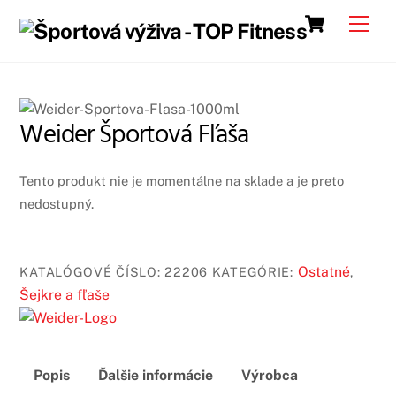
Skip
Cart
Men
to
content
Weider Športová Fľaša
Tento produkt nie je momentálne na sklade a je preto
nedostupný.
Ostatné
KATALÓGOVÉ ČÍSLO:
22206
KATEGÓRIE:
,
Šejkre a fľaše
Popis
Ďalšie informácie
Výrobca