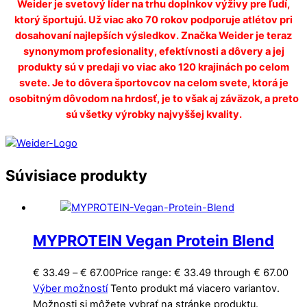
Weider je svetový líder na trhu doplnkov výživy pre ľudí,
ktorý športujú. Už viac ako 70 rokov podporuje atlétov pri
dosahovaní najlepších výsledkov. Značka Weider je teraz
synonymom profesionality, efektívnosti a dôvery a jej
produkty sú v predaji vo viac ako 120 krajinách po celom
svete. Je to dôvera športovcov na celom svete, ktorá je
osobitným dôvodom na hrdosť, je to však aj záväzok, a preto
sú všetky výrobky najvyššej kvality.
Súvisiace produkty
MYPROTEIN Vegan Protein Blend
€
33.49
–
€
67.00
Price range: € 33.49 through € 67.00
Výber možností
Tento produkt má viacero variantov.
Možnosti si môžete vybrať na stránke produktu.