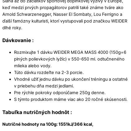
Siaha až do začiatkov športovej doplnkovej výživy v Európe,
keď medzi prvých propagátorov patrili také známe tváre ako
Arnold Schwarzenegger, Nasser El Sombaty, Lou Ferrigno a
ďalší famózny kulturisti, ktorí vystupovali pod značkou WEIDER
dlhé roky.
Dávkovanie :
Rozmixujte 1 dávku WEIDER MEGA MASS 4000 (150g=6
plných polievkových lyžíc) v 550-650 ml. odtučneného
mlieka alebo vody.
Túto dávku rozdeľte na 2-3 porcie.
Vhodné užiť jednu dávku po ukončení tréningu a ostatné
v priebehu dňa medzi jedlami.
Pre rýchle pokroky odporúčame 250g denne.
S týmto produktom máme viac ako 20 ročné skúsenosti.
Tabuľka nutričných hodnôt :
Nutričné hodnoty na 100g: 1551kJ/366 kcal,