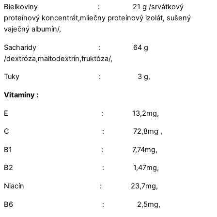
Bielkoviny : 21 g /srvátkový
proteínový koncentrát,mliečny proteínový izolát, sušený
vaječný albumín/,
Sacharidy : 64 g
/dextróza,maltodextrín,fruktóza/,
Tuky : 3 g,
Vitamíny :
E : 13,2mg,
C : 72,8mg ,
B1 : 7,74mg,
B2 : 1,47mg,
Niacín : 23,7mg,
B6 : 2,5mg,