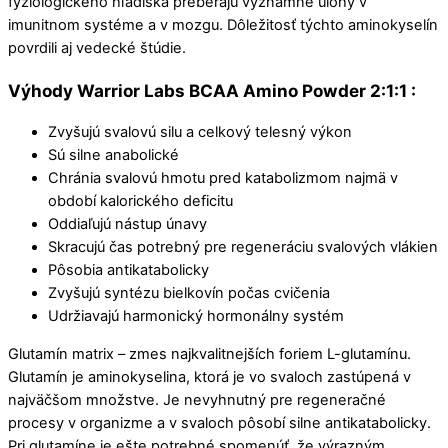
fyziologického hľadiska preberajú významné úlohy v
imunitnom systéme a v mozgu. Dôležitosť týchto aminokyselín
povrdili aj vedecké štúdie.
Výhody
Warrior Labs BCAA Amino Powder 2:1:1
:
Zvyšujú svalovú silu a celkový telesný výkon
Sú silne anabolické
Chránia svalovú hmotu pred katabolizmom najmä v
období kalorického deficitu
Oddiaľujú nástup únavy
Skracujú čas potrebný pre regeneráciu svalových vlákien
Pôsobia antikatabolicky
Zvyšujú syntézu bielkovín počas cvičenia
Udržiavajú harmonický hormonálny systém
Glutamín matrix – zmes najkvalitnejších foriem L-glutamínu.
Glutamín je aminokyselina, ktorá je vo svaloch zastúpená v
najväčšom množstve. Je nevyhnutný pre regeneračné
procesy v organizme a v svaloch pôsobí silne antikatabolicky.
Pri glutamíne je ešte potrebné spomenúť, že výrazným