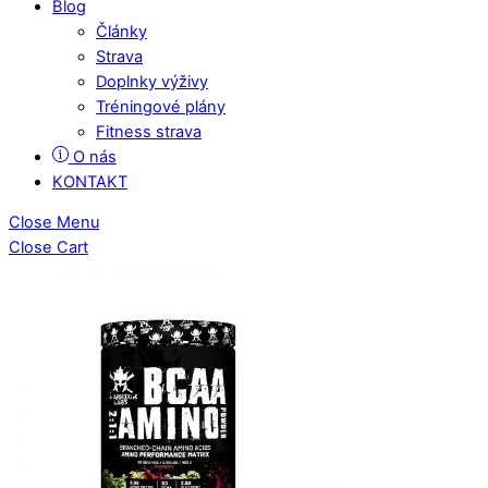
Blog
Články
Strava
Doplnky výživy
Tréningové plány
Fitness strava
O nás
KONTAKT
Close Menu
Close Cart