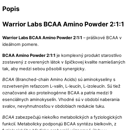
Popis
Warrior Labs BCAA Amino Powder 2:1:1
Warrior Labs BCAA Amino Powder 2:1:1
– práškové BCAA v
ideálnom pomere.
BCAA Amino Powder 2:1:1
je komplexný produkt starostlivo
zostavený z overených látok v špičkovej kvalite namiešaných
tak, aby medzi sebou pôsobili synergicky.
BCAA
(Branched-chain Amino Acids) sú aminokyseliny s
rozvetveným reťazcom L-valín, L-leucín, L-izoleucín. Sú tiež
označované ako proteínogénne BCAA a patria medzi 9
esenciálnych aminokyselín. Vhodné sú v období naberania
svalov, nevyhnutnosťou v obdobiach redukcie tuku.
BCAA
zabezpečujú niekoľko metabolických a fyziologických
funkcií. Metabolicky podporujú BCAA syntézu bielkovín, z