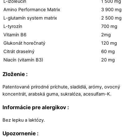
L-izoleucín
1 500 mg
Amino Performance Matrix
3 900 mg
L-glutamín system matrix
2 500 mg
L-tyrozín
700 mg
Vitamín B6
2mg
Glukonát horečnatý
120 mg
Citrát draselný
60 mg
Niacín (vitamín B3)
20 mg
Zloženie :
Patentované prírodné príchute, sladidlá, arómy, ovocný
koncentrát, arabská guma, sukralóza, acesulfam-K.
Informácie pre alergikov :
Bez lepku a laktózy.
Upozornenie :