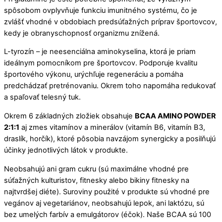
spôsobom ovplyvňuje funkciu imunitného systému, čo je
zvlášť vhodné v obdobiach predsúťažných príprav športovcov,
kedy je obranyschopnosť organizmu znížená.
L-tyrozín – je neesenciálna aminokyselina, ktorá je priam
ideálnym pomocníkom pre športovcov. Podporuje kvalitu
športového výkonu, urýchľuje regeneráciu a pomáha
predchádzať pretrénovaniu. Okrem toho napomáha redukovať
a spaľovať telesný tuk.
Okrem 6 základných zložiek obsahuje
BCAA AMINO POWDER
2:1:1
aj zmes vitamínov a minerálov (vitamín B6, vitamín B3,
draslík, horčík), ktoré pôsobia navzájom synergicky a posilňujú
účinky jednotlivých látok v produkte.
Neobsahujú ani gram cukru (sú maximálne vhodné pre
súťažných kulturistov, fitnesky alebo bikiny fitnesky na
najtvrdšej diéte). Suroviny použité v produkte sú vhodné pre
vegánov aj vegetariánov, neobsahujú lepok, ani laktózu, sú
bez umelých farbív a emulgátorov (éčok). Naše BCAA sú 100