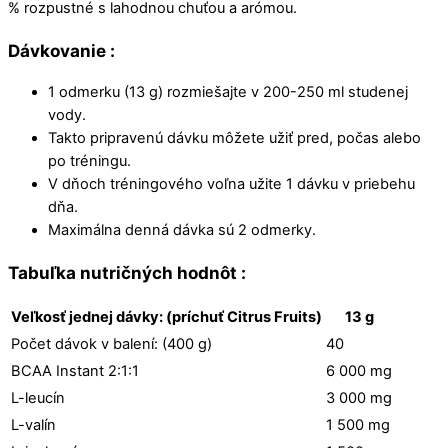
% rozpustné s lahodnou chuťou a arómou.
Dávkovanie :
1 odmerku (13 g) rozmiešajte v 200-250 ml studenej
vody.
Takto pripravenú dávku môžete užiť pred, počas alebo
po tréningu.
V dňoch tréningového voľna užite 1 dávku v priebehu
dňa.
Maximálna denná dávka sú 2 odmerky.
Tabuľka nutričných hodnôt :
Veľkosť jednej dávky: (príchuť Citrus Fruits)
13 g
Počet dávok v balení: (400 g)
40
BCAA Instant 2:1:1
6 000 mg
L-leucín
3 000 mg
L-valín
1 500 mg