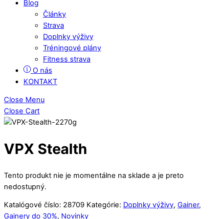
Blog
Články
Strava
Doplnky výživy
Tréningové plány
Fitness strava
O nás
KONTAKT
Close Menu
Close Cart
VPX Stealth
Tento produkt nie je momentálne na sklade a je preto
nedostupný.
Katalógové číslo:
28709
Kategórie:
Doplnky výživy
,
Gainer
,
Gainery do 30%
,
Novinky