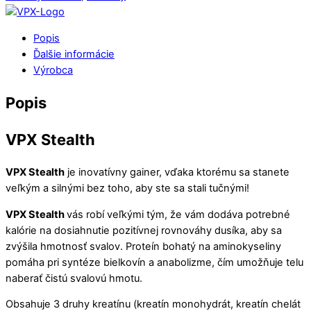
Popis
Ďalšie informácie
Výrobca
Popis
VPX Stealth
VPX Stealth
je inovatívny gainer, vďaka ktorému sa stanete
veľkým a silnými bez toho, aby ste sa stali tučnými!
VPX Stealth
vás robí veľkými tým, že vám dodáva potrebné
kalórie na dosiahnutie pozitívnej rovnováhy dusíka, aby sa
zvýšila hmotnosť svalov. Proteín bohatý na aminokyseliny
pomáha pri syntéze bielkovín a anabolizme, čím umožňuje telu
naberať čistú svalovú hmotu.
Obsahuje 3 druhy kreatínu (kreatín monohydrát, kreatín chelát