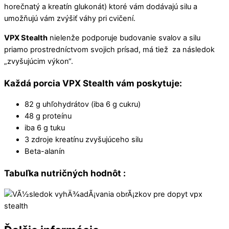
horečnatý a kreatín glukonát) ktoré vám dodávajú silu a
umožňujú vám zvýšiť váhy pri cvičení.
VPX Stealth
nielenže podporuje budovanie svalov a silu
priamo prostredníctvom svojich prísad, má tiež za následok
„zvyšujúcim výkon“.
Každá porcia VPX Stealth vám poskytuje:
82 g uhľohydrátov (iba 6 g cukru)
48 g proteínu
iba 6 g tuku
3 zdroje kreatínu zvyšujúceho silu
Beta-alanín
Tabuľka nutričných hodnôt :