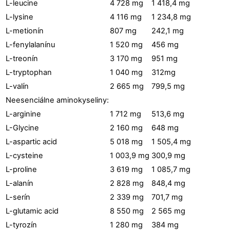
L-leucine
4 728 mg
1 418,4 mg
L-lysine
4 116 mg
1 234,8 mg
L-metionín
807 mg
242,1 mg
L-fenylalanínu
1 520 mg
456 mg
L-treonín
3 170 mg
951 mg
L-tryptophan
1 040 mg
312mg
L-valín
2 665 mg
799,5 mg
Neesenciálne aminokyseliny:
L-arginine
1 712 mg
513,6 mg
L-Glycine
2 160 mg
648 mg
L-aspartic acid
5 018 mg
1 505,4 mg
L-cysteine
1 003,9 mg
300,9 mg
L-proline
3 619 mg
1 085,7 mg
L-alanín
2 828 mg
848,4 mg
L-serín
2 339 mg
701,7 mg
L-glutamic acid
8 550 mg
2 565 mg
L-tyrozín
1 280 mg
384 mg