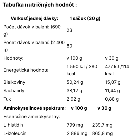
Tabuľka nutričných hodnôt :
Veľkosť jednej dávky:
1 sáčok (30 g)
Počet dávok v balení: (690
23
g)
Počet dávok v balení: (2 400
80
g)
Hodnoty:
v 100 g
v 30 g
1 590 kJ / 380
477 kJ /114
Energetická hodnota
kcal
kcal
Bielkoviny
50,24 g
15,07 g
Sacharidy
38,12 g
11,44 g
Tuk
2,92 g
0,88 g
Aminokyselinové spektrum:
v 100 g
v 30 g
Esenciálne aminokyseliny:
L-histidín
799 mg
239,7 mg
L-izoleucín
2 886 mg
865,8 mg