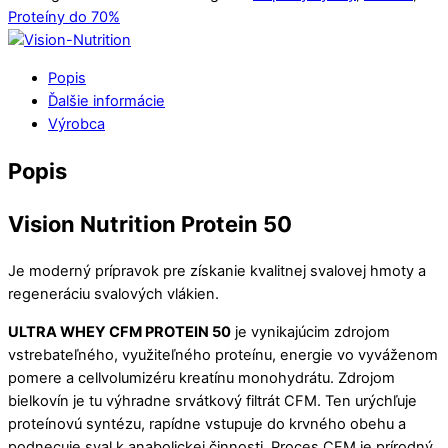
Proteíny do 70%
Popis
Ďalšie informácie
Výrobca
Popis
Vision Nutrition Protein 50
Je moderný prípravok pre získanie kvalitnej svalovej hmoty a
regeneráciu svalových vlákien.
ULTRA WHEY CFM PROTEIN 50
je vynikajúcim zdrojom
vstrebateľného, využiteľného proteínu, energie vo vyváženom
pomere a cellvolumizéru kreatínu monohydrátu. Zdrojom
bielkovín je tu výhradne srvátkový filtrát CFM. Ten urýchľuje
proteínovú syntézu, rapídne vstupuje do krvného obehu a
podnecuje sval k anabolickej činnosti. Proces CFM je prírodný