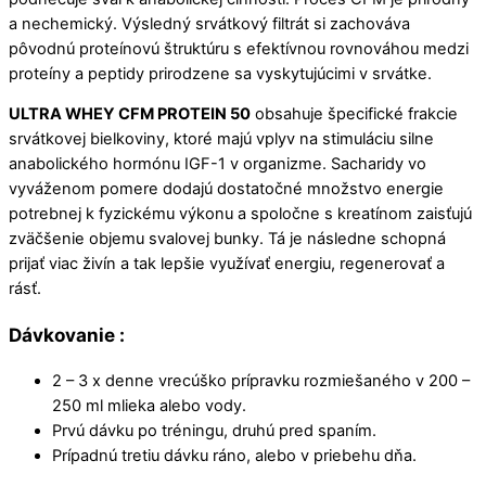
a nechemický. Výsledný srvátkový filtrát si zachováva
pôvodnú proteínovú štruktúru s efektívnou rovnováhou medzi
proteíny a peptidy prirodzene sa vyskytujúcimi v srvátke.
ULTRA WHEY CFM PROTEIN 50
obsahuje špecifické frakcie
srvátkovej bielkoviny, ktoré majú vplyv na stimuláciu silne
anabolického hormónu IGF-1 v organizme. Sacharidy vo
vyváženom pomere dodajú dostatočné množstvo energie
potrebnej k fyzickému výkonu a spoločne s kreatínom zaisťujú
zväčšenie objemu svalovej bunky. Tá je následne schopná
prijať viac živín a tak lepšie využívať energiu, regenerovať a
rásť.
Dávkovanie :
2 – 3 x denne vrecúško prípravku rozmiešaného v 200 –
250 ml mlieka alebo vody.
Prvú dávku po tréningu, druhú pred spaním.
Prípadnú tretiu dávku ráno, alebo v priebehu dňa.