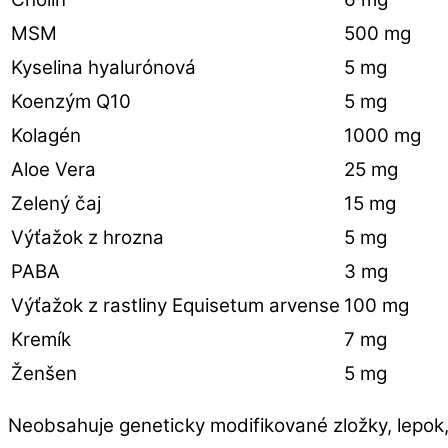
MSM
500 mg
Kyselina hyalurónová
5 mg
Koenzým Q10
5 mg
Kolagén
1000 mg
Aloe Vera
25 mg
Zelený čaj
15 mg
Výťažok z hrozna
5 mg
PABA
3 mg
Výťažok z rastliny Equisetum arvense
100 mg
Kremík
7 mg
Ženšen
5 mg
Neobsahuje geneticky modifikované zložky, lepok, u