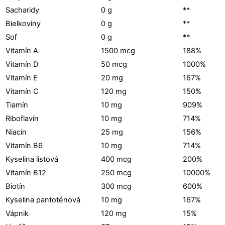
Sacharidy
0 g
**
Bielkoviny
0 g
**
Soľ
0 g
**
Vitamín A
1500 mcg
188%
Vitamín D
50 mcg
1000%
Vitamín E
20 mg
167%
Vitamín C
120 mg
150%
Tiamín
10 mg
909%
Riboflavín
10 mg
714%
Niacín
25 mg
156%
Vitamín B6
10 mg
714%
Kyselina listová
400 mcg
200%
Vitamín B12
250 mcg
10000%
Biotín
300 mcg
600%
Kyselina pantoténová
10 mg
167%
Vápnik
120 mg
15%