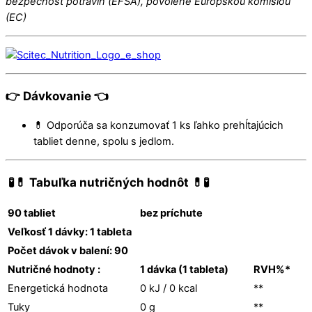
bezpečnosť potravín (EFSA), povolené Európskou komisiou
(EC)
👉 Dávkovanie 👈
💊 Odporúča sa konzumovať 1 ks ľahko prehĺtajúcich
tabliet denne, spolu s jedlom.
🧪💊 Tabuľka nutričných hodnôt 💊🧪
90 tabliet
bez príchute
Veľkosť 1 dávky: 1 tableta
Počet dávok v balení: 90
Nutričné hodnoty :
1 dávka (1 tableta)
RVH%*
Energetická hodnota
0 kJ / 0 kcal
**
Tuky
0 g
**