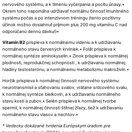
nervového systému, a k tlmeniu vyčerpania a pocitu únavy.٭
Okrem toho napomáha udržiavať normálnu činnosť imunitného
systému počas a po intenzívnom tréningu (tento pozitívny
účinok možno dosiahnuť príjmom plus 200 mg vitamínu C nad
odporúčanú dennú dávku!)٭
Vitamín B2
prispieva k normálnemu videniu a k udržiavaniu
normálneho stavu červených krviniek.٭ Folát prispieva k
normálnej syntéze aminokyselín.٭ Zinok prispieva k normálnej
plodnosti, reprodukčnej schopnosti , k udržiavaniu normálnej
hladiny testosterónu, a normálnemu metabolizmu makroživín.٭
Horčík prispieva k normálnej činnosti nervového systému:
neurotransmisii a sťahovaniu svalov, vrátane srdcového svalu,
k normálnej syntéze bielkovín, a k udržiavaniu normálneho
stavu kostí a zubov.٭ Selén prispieva k normálnej tvorbe
spermií, k normálnej činnosti štítnej žľazy, tiež k udržiavaniu
normálneho stavu vlasov a nechtov.٭
* Vedecky dokázané tvrdenia Európskym úradom pre