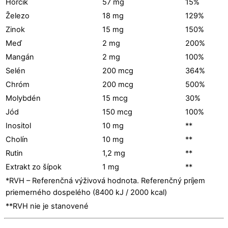
Horčík
57 mg
15%
Železo
18 mg
129%
Zinok
15 mg
150%
Meď
2 mg
200%
Mangán
2 mg
100%
Selén
200 mcg
364%
Chróm
200 mcg
500%
Molybdén
15 mcg
30%
Jód
150 mcg
100%
Inositol
10 mg
**
Cholín
10 mg
**
Rutin
1,2 mg
**
Extrakt zo šípok
1 mg
**
*RVH – Referenčná výživová hodnota. Referenčný príjem
priemerného dospelého (8400 kJ / 2000 kcal)
**RVH nie je stanovené