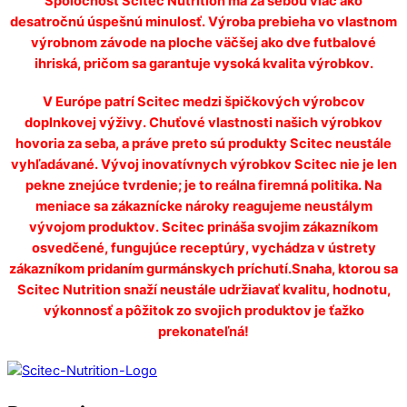
Spoločnosť Scitec Nutrition má za sebou viac ako
desatročnú úspešnú minulosť. Výroba prebieha vo vlastnom
výrobnom závode na ploche väčšej ako dve futbalové
ihriská, pričom sa garantuje vysoká kvalita výrobkov.
V Európe patrí Scitec medzi špičkových výrobcov
doplnkovej výživy. Chuťové vlastnosti našich výrobkov
hovoria za seba, a práve preto sú produkty Scitec neustále
vyhľadávané. Vývoj inovatívnych výrobkov Scitec nie je len
pekne znejúce tvrdenie; je to reálna firemná politika. Na
meniace sa zákaznícke nároky reagujeme neustálym
vývojom produktov. Scitec prináša svojim zákazníkom
osvedčené, fungujúce receptúry, vychádza v ústrety
zákazníkom pridaním gurmánskych príchutí.Snaha, ktorou sa
Scitec Nutrition snaží neustále udržiavať kvalitu, hodnotu,
výkonnosť a pôžitok zo svojich produktov je ťažko
prekonateľná!