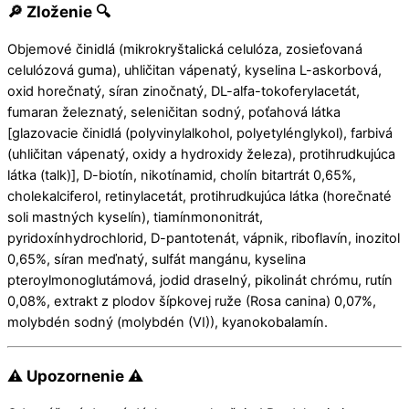
🔎 Zloženie 🔍
Objemové činidlá (mikrokryštalická celulóza, zosieťovaná
celulózová guma), uhličitan vápenatý, kyselina L-askorbová,
oxid horečnatý, síran zinočnatý, DL-alfa-tokoferylacetát,
fumaran železnatý, seleničitan sodný, poťahová látka
[glazovacie činidlá (polyvinylalkohol, polyetylénglykol), farbivá
(uhličitan vápenatý, oxidy a hydroxidy železa), protihrudkujúca
látka (talk)], D-biotín, nikotínamid, cholín bitartrát 0,65%,
cholekalciferol, retinylacetát, protihrudkujúca látka (horečnaté
soli mastných kyselín), tiamínmononitrát,
pyridoxínhydrochlorid, D-pantotenát, vápnik, riboflavín, inozitol
0,65%, síran meďnatý, sulfát mangánu, kyselina
pteroylmonoglutámová, jodid draselný, pikolinát chrómu, rutín
0,08%, extrakt z plodov šípkovej ruže (Rosa canina) 0,07%,
molybdén sodný (molybdén (VI)), kyanokobalamín.
⚠ Upozornenie ⚠