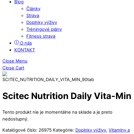
Blog
Články
Strava
Doplnky výživy
Tréningové plány
Fitness strava
O nás
KONTAKT
Close Menu
Close Cart
Scitec Nutrition Daily Vita-Min
Tento produkt nie je momentálne na sklade a je preto
nedostupný.
Katalógové číslo:
26975
Kategórie:
Doplnky výživy
,
Vitamíny a