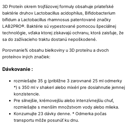
3D Proteín okrem trojfázovej formuly obsahuje priateľské
baktérie druhov Lactobacillus acidophilus, Bifidobacterium
bifidum a Lactobacillus rhamnosus patentované značky
LAB2PRO®. Baktérie sú vypestované pomocou špeciálnej
technológie, vďaka ktorej získavajú ochranu, ktorá zaisťuje, že
sa do zažívacieho traktu dostanú nepoškodené.
Porovnanie% obsahu bielkoviny u 3D proteínu a dvoch
proteínov iných značiek:
Dávkovanie
:
rozmiešajte 35 g (približne 3 zarovnané 25 ml odmerky
*) s 350 ml v shakeri alebo mixéri pre dosiahnutie jemnej
konzistencie.
Pre silnejšie, krémovejšiu alebo intenzívnejšiu chuť,
rozmiešajte s menším množstvom vody alebo mlieka.
Konzumujte 23 dávky denne. * Odmerka počas
transportu môže posunúť ku dnu.