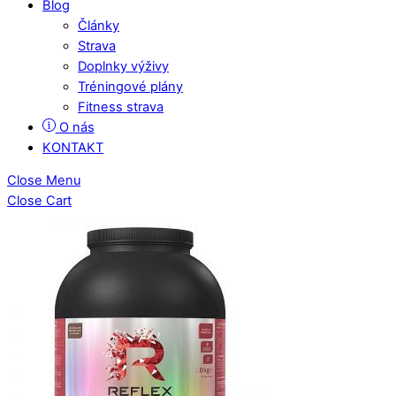
Blog
Články
Strava
Doplnky výživy
Tréningové plány
Fitness strava
O nás
KONTAKT
Close Menu
Close Cart