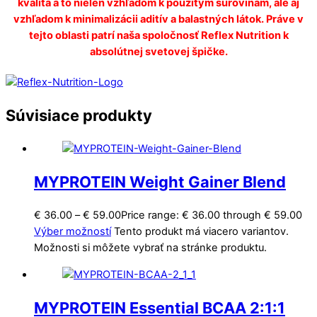
kvalita a to nielen vzhľadom k použitým surovinám, ale aj
vzhľadom k minimalizácii aditív a balastných látok. Práve v
tejto oblasti patrí naša spoločnosť Reflex Nutrition k
absolútnej svetovej špičke.
Súvisiace produkty
MYPROTEIN Weight Gainer Blend
€
36.00
–
€
59.00
Price range: € 36.00 through € 59.00
Výber možností
Tento produkt má viacero variantov.
Možnosti si môžete vybrať na stránke produktu.
MYPROTEIN Essential BCAA 2:1:1