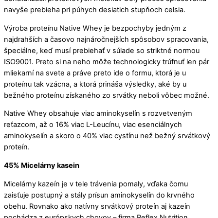
navyše prebieha pri púhych desiatich stupňoch celsia.
Výroba proteínu Native Whey je bezpochyby jedným z
najdrahších a časovo najnáročnejších spôsobov spracovania,
špeciálne, keď musí prebiehať v súlade so striktné normou
ISO9001. Preto si na neho môže technologicky trúfnuť len pár
mliekarní na svete a práve preto ide o formu, ktorá je u
proteínu tak vzácna, a ktorá prináša výsledky, aké by u
bežného proteínu získaného zo srvátky neboli vôbec možné.
Native Whey obsahuje viac aminokyselín s rozvetveným
reťazcom, až o 16% viac L-Leucínu, viac esenciálnych
aminokyselín a skoro o 40% viac cystínu než bežný srvátkový
proteín.
45% Micelárny kasein
Micelárny kazeín je v tele trávenia pomaly, vďaka čomu
zaisťuje postupný a stály prísun aminokyselín do krvného
obehu. Rovnako ako natívny srvátkový proteín aj kazeín
pochádza z európskych chovov – firma Reflex Nutrition