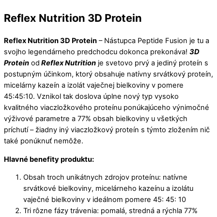
Reflex Nutrition 3D Protein
Reflex Nutrition 3D Protein
– Nástupca Peptide Fusion je tu a
svojho legendárneho predchodcu dokonca prekonáva!
3D
Protein
od
Reflex Nutrition
je svetovo prvý a jediný proteín s
postupným účinkom, ktorý obsahuje natívny srvátkový proteín,
micelárny kazeín a izolát vaječnej bielkoviny v pomere
45:45:10. Vznikol tak doslova úplne nový typ vysoko
kvalitného viaczložkového proteínu ponúkajúceho výnimočné
výživové parametre a 77% obsah bielkoviny u všetkých
príchutí – žiadny iný viaczložkový proteín s týmto zložením nič
také ponúknuť nemôže.
Hlavné benefity produktu:
Obsah troch unikátnych zdrojov proteínu: natívne
srvátkové bielkoviny, micelárneho kazeínu a izolátu
vaječné bielkoviny v ideálnom pomere 45: 45: 10
Tri rôzne fázy trávenia: pomalá, stredná a rýchla 77%