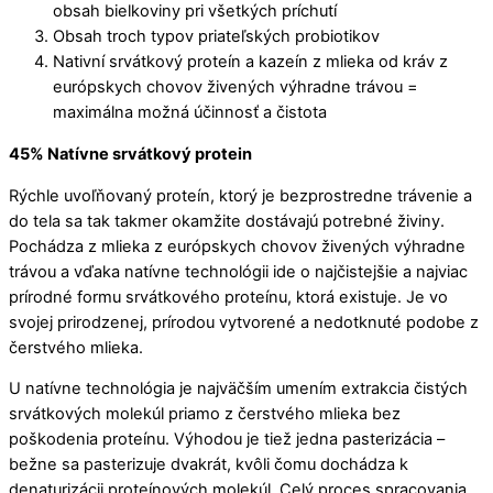
obsah bielkoviny pri všetkých príchutí
Obsah troch typov priateľských probiotikov
Nativní srvátkový proteín a kazeín z mlieka od kráv z
európskych chovov živených výhradne trávou =
maximálna možná účinnosť a čistota
45% Natívne srvátkový protein
Rýchle uvoľňovaný proteín, ktorý je bezprostredne trávenie a
do tela sa tak takmer okamžite dostávajú potrebné živiny.
Pochádza z mlieka z európskych chovov živených výhradne
trávou a vďaka natívne technológii ide o najčistejšie a najviac
prírodné formu srvátkového proteínu, ktorá existuje. Je vo
svojej prirodzenej, prírodou vytvorené a nedotknuté podobe z
čerstvého mlieka.
U natívne technológia je najväčším umením extrakcia čistých
srvátkových molekúl priamo z čerstvého mlieka bez
poškodenia proteínu. Výhodou je tiež jedna pasterizácia –
bežne sa pasterizuje dvakrát, kvôli čomu dochádza k
denaturizácii proteínových molekúl. Celý proces spracovania