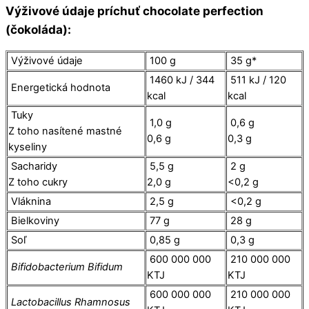
Výživové údaje príchuť chocolate perfection
(čokoláda):
Výživové údaje
100 g
35 g*
1460 kJ / 344
511 kJ / 120
Energetická hodnota
kcal
kcal
Tuky
1,0 g
0,6 g
Z toho nasítené mastné
0,6 g
0,3 g
kyseliny
Sacharidy
5,5 g
2 g
Z toho cukry
2,0 g
<0,2 g
Vláknina
2,5 g
<0,2 g
Bielkoviny
77 g
28 g
Soľ
0,85 g
0,3 g
600 000 000
210 000 000
Bifidobacterium Bifidum
KTJ
KTJ
600 000 000
210 000 000
Lactobacillus Rhamnosus