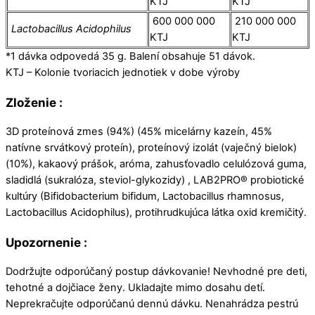
KTJ
KTJ
600 000 000
210 000 000
Lactobacillus Acidophilus
KTJ
KTJ
*1 dávka odpovedá 35 g. Balení obsahuje 51 dávok.
KTJ – Kolonie tvoriacich jednotiek v dobe výroby
Zloženie :
3D proteínová zmes (94%) (45% micelárny kazeín, 45%
natívne srvátkový proteín), proteínový izolát (vaječný bielok)
(10%), kakaový prášok, aróma, zahusťovadlo celulózová guma,
sladidlá (sukralóza, steviol-glykozidy) , LAB2PRO® probiotické
kultúry (Bifidobacterium bifidum, Lactobacillus rhamnosus,
Lactobacillus Acidophilus), protihrudkujúca látka oxid kremičitý.
Upozornenie
:
Dodržujte odporúčaný postup dávkovanie! Nevhodné pre deti,
tehotné a dojčiace ženy. Ukladajte mimo dosahu detí.
Neprekračujte odporúčanú dennú dávku. Nenahrádza pestrú