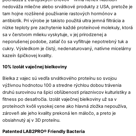
nedováža mliečne alebo srvátkové produkty z USA, pretože je
tam hojne rozšírené používanie rastových hormónov a
antibiotík. Pri výrobe je takisto použitá ultra jemná filtrácia a
nízke teploty pre zachytenie každé proteínové molekuly, ktorá
sa v čerstvom mlieku vyskytuje, v jej prirodzenej a
neporušenej podobe, zatiaľ čo sa vyfiltruje nepotrebný tuk a
cukry. Výsledkom je čistý, nedenaturovaný, natívne micelárny
kazeín špičkovej kvality.
10% Izolát vaječnej bielkoviny
Bielka z vajec sú vedľa srvátkového proteínu so svojou
výživnou hodnotou 100 a stredne rýchlou dobou trávenia
druhú surovinou na špici obľúbenosti priaznivcov kulturistiky a
fitness po desaťročia. Izolát vaječnej bielkoviny už sa v
proteínoch kvôli vysokej cene ako hlavná zložka nepoužíva,
zároveň ale jeho kvality prekoná len máločo, a preto je
obsiahnutý aj v 3D proteínu.
Patented LAB2PRO® Friendly Bacteria