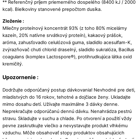
** Referenčný príjem priemerného dospelého (8400 kJ / 2000
kcal). Bielkoviny stanovené prepočtom dusíka.
Zloženie :
Mliečny proteínový koncentrát 93% (z toho 80% micelárny
kazeín, 20% natívne srvátkový proteín), kakaový prášok,
aróma, zahusťovadlo celulózová guma, sladidlo acesulfam-K,
zvýrazňovač chuti chlorid draselný, sladidlo sukralóza, Bacillus
coagulans (komplex Lactospore®), protihrudkujúca látka oxid
kremičitý.
Upozornenie :
Dodržujte odporúčaný postup dávkovania! Nevhodné pre deti,
mladistvých do 16 rokov, tehotné a dojčiace ženy. Ukladajte
mimo dosahu detí. Užívajte maximálne 3 dávky denne.
Neprekračujte odporúčanú dennú dávku. Nenahrádza pestrú
stravu. Skladujte v suchu a chlade. Po otvorení a použití vždy
pevne zaskrutkujte viečko a nevystavujte produkt vlhkému
vzduchu. Môže obsahovať stopy produktov obsahujúcich