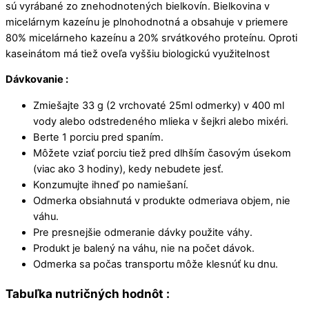
sú vyrábané zo znehodnotených bielkovín. Bielkovina v
micelárnym kazeínu je plnohodnotná a obsahuje v priemere
80% micelárneho kazeínu a 20% srvátkového proteínu. Oproti
kaseinátom má tiež oveľa vyššiu biologickú využitelnost
Dávkovanie :
Zmiešajte 33 g (2 vrchovaté 25ml odmerky) v 400 ml
vody alebo odstredeného mlieka v šejkri alebo mixéri.
Berte 1 porciu pred spaním.
Môžete vziať porciu tiež pred dlhším časovým úsekom
(viac ako 3 hodiny), kedy nebudete jesť.
Konzumujte ihneď po namiešaní.
Odmerka obsiahnutá v produkte odmeriava objem, nie
váhu.
Pre presnejšie odmeranie dávky použite váhy.
Produkt je balený na váhu, nie na počet dávok.
Odmerka sa počas transportu môže klesnúť ku dnu.
Tabuľka nutričných hodnôt :