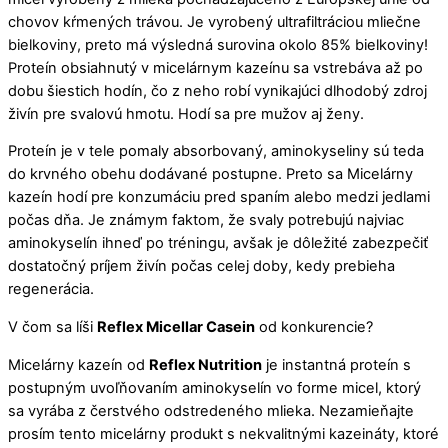
chovov kŕmených trávou. Je vyrobený ultrafiltráciou mliečne
bielkoviny, preto má výsledná surovina okolo 85% bielkoviny!
Proteín obsiahnutý v micelárnym kazeínu sa vstrebáva až po
dobu šiestich hodín, čo z neho robí vynikajúci dlhodobý zdroj
živín pre svalovú hmotu. Hodí sa pre mužov aj ženy.
Proteín je v tele pomaly absorbovaný, aminokyseliny sú teda
do krvného obehu dodávané postupne. Preto sa Micelárny
kazeín hodí pre konzumáciu pred spaním alebo medzi jedlami
počas dňa. Je známym faktom, že svaly potrebujú najviac
aminokyselín ihneď po tréningu, avšak je dôležité zabezpečiť
dostatočný príjem živín počas celej doby, kedy prebieha
regenerácia.
V čom sa líši
Reflex Micellar Casein
od konkurencie?
Micelárny kazeín od
Reflex Nutrition
je instantná proteín s
postupným uvoľňovaním aminokyselín vo forme micel, ktorý
sa vyrába z čerstvého odstredeného mlieka. Nezamieňajte
prosím tento micelárny produkt s nekvalitnými kazeináty, ktoré