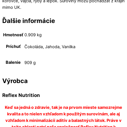
kôrovce, vajcia, ryby a lepok. Suroviny môžu pochádzať z krajín
mimo UK.
Ďalšie informácie
Hmotnosť
0.909 kg
Príchuť
Čokoláda, Jahoda, Vanilka
Balenie
909 g
Výrobca
Reflex Nutrition
Keď sa jedná o zdravie, tak je na prvom mieste samozrejme
kvalita a to nielen vzhľadom k použitým surovinám, ale aj
vzhľadom k minimalizácii aditív a balastných látok. Práve v
tejto oblasti patrí naša spoločnosť Reflex Nutrition k