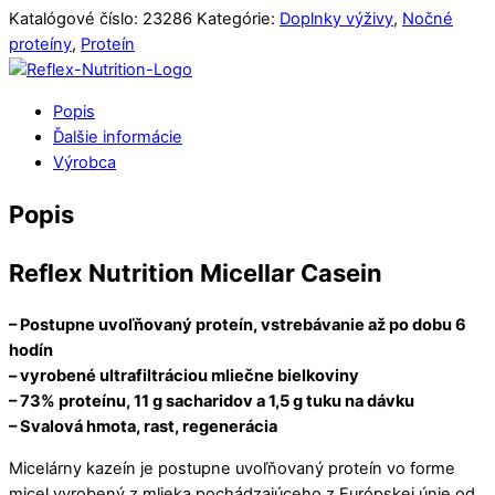
Katalógové číslo:
23286
Kategórie:
Doplnky výživy
,
Nočné
proteíny
,
Proteín
Popis
Ďalšie informácie
Výrobca
Popis
Reflex Nutrition Micellar Casein
– Postupne uvoľňovaný proteín, vstrebávanie až po dobu 6
hodín
– vyrobené ultrafiltráciou mliečne bielkoviny
– 73% proteínu, 11 g sacharidov a 1,5 g tuku na dávku
– Svalová hmota, rast, regenerácia
Micelárny kazeín je postupne uvoľňovaný proteín vo forme
micel vyrobený z mlieka pochádzajúceho z Európskej únie od