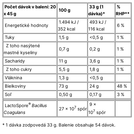
Počet dávok v balení: 20
33 g (1
%
100 g
x 45 g
dávka)*
RHP**
1.494 kJ /
493 kJ /
Energetické hodnoty
6 %
352 kcal
116 kcal
Tuky
1,5 g
<0,5 g
1 %
Z toho nasýtené
0,7 g
0,2 g
1 %
mastné kyseliny
Sacharidy
11 g
3,6 g
1 %
Z toho cukry
5,5 g
1,8 g
1 %
Vláknina
1,3 g
<0,5 g
Bielkoviny
73 g
24 g
48 %
Soľ
0,50 g
0,17 g
3 %
®
9 x
LactoSpore
Bacillus
7
27 x 10
spór
7
Coagulans
10
spór
* 1 dávka zodpovedá 33 g. Balenie obsahuje 54 dávok.