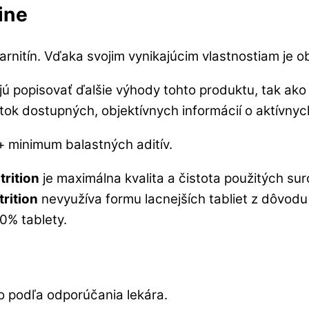
ine
Karnitín. Vďaka svojim vynikajúcim vlastnostiam j
 popisovať ďalšie výhody tohto produktu, tak ako 
tok dostupných, objektívnych informácií o aktívnyc
 + minimum balastných aditív.
trition
je maximálna kvalita a čistota použitých sur
rition
nevyužíva formu lacnejších tabliet z dôvodu 
0% tablety.
o podľa odporúčania lekára.