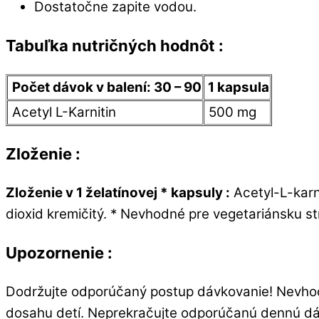
Dostatočne zapite vodou.
Tabuľka nutričných hodnôt :
Počet dávok v balení: 30 – 90
1 kapsula
Acetyl L-Karnitin
500 mg
Zloženie :
Zloženie v 1 želatínovej * kapsuly :
Acetyl-L-karni
dioxid kremičitý. * Nevhodné pre vegetariánsku st
Upozornenie :
Dodržujte odporúčaný postup dávkovanie! Nevhodn
dosahu detí. Neprekračujte odporúčanú dennú dá