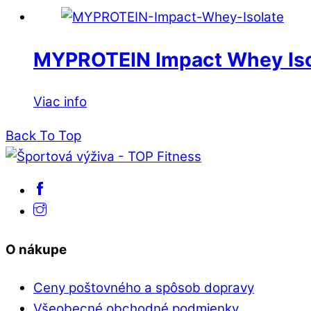
MYPROTEIN Impact Whey Iso
Viac info
Back To Top
O nákupe
Ceny poštovného a spôsob dopravy
Všeobecné obchodné podmienky