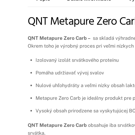
QNT Metapure Zero Car
QNT Metapure Zero Carb –
sa skladá výhradne 
Okrem toho je výrobný proces pri veľmi nízkych
Izolovaný izolát srvátkového proteínu
Pomáha udržiavať vývoj svalov
Nulové uhľohydráty a veľmi nízky obsah lak
Metapure Zero Carb je ideálny produkt pre pr
Vysoký obsah prirodzene sa vyskytujúcej BC
QNT Metapure Zero Carb
obsahuje iba srvátkov
srvátka.