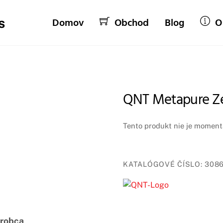
Domov
Obchod
Blog
O
QNT Metapure Ze
Tento produkt nie je momentá
KATALÓGOVÉ ČÍSLO:
308
robca