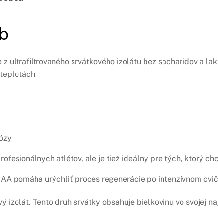
b
z ultrafiltrovaného srvátkového izolátu bez sacharidov a lak
 teplotách.
tózy
ofesionálnych atlétov, ale je tiež ideálny pre tých, ktorý ch
AA pomáha urýchliť proces regenerácie po intenzívnom cvič
ý izolát. Tento druh srvátky obsahuje bielkovinu vo svojej naj