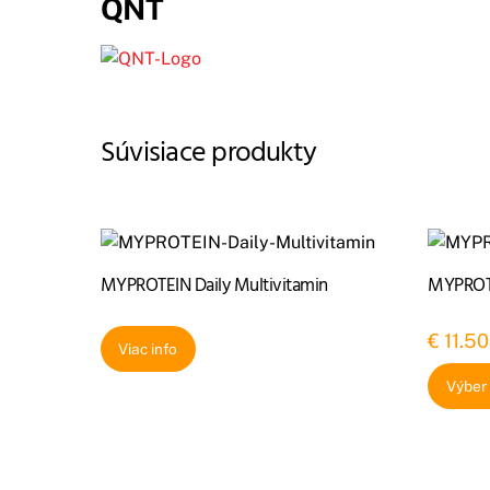
QNT
Súvisiace produkty
MYPROTEIN Daily Multivitamin
MYPROTE
€
11.50
Viac info
Výber