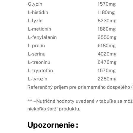
Glycín
1570mg
L-histidín
1180mg
L-lyzín
8230mg
L-metionín
1860mg
L-fenylalanín
2550mg
L-prolín
6180mg
L-serínu
4020mg
L-treonínu
6470mg
L-tryptofán
1570mg
L-tyrozín
2250mg
Referenčný príjem pre priemerného dospelého (8
*** – Nutričné ​​hodnoty uvedené v tabuľke sa mô
niekoľko šarží produktu.
Upozornenie :