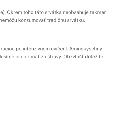
rme). Okrem toho táto srvátka neobsahuje takmer
rí nemôžu konzumovať tradičnú srvátku.
áciou po intenzívnom cvičení. Aminokyseliny
Musíme ich príjmať zo stravy. Obzvlášť dôležité