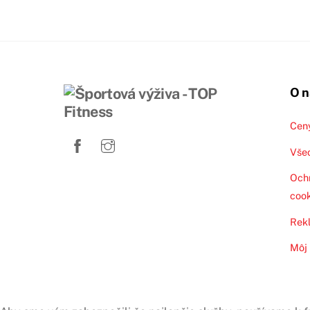
O 
Cen
Vše
Ochr
cook
Rek
Môj