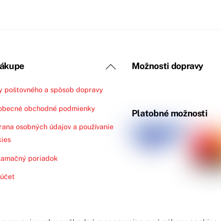
Možnosti
si
môžete
vybrať
na
Back
nákupe
Možnosti dopravy
stránke
To
produktu.
y poštovného a spôsob dopravy
Top
obecné obchodné podmienky
Platobné možnosti
ana osobných údajov a používanie
ies
lamačný poriadok
 účet