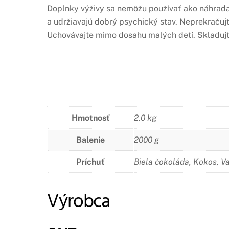
Doplnky výživy sa nemôžu používať ako náhrada 
a udržiavajú dobrý psychický stav. Neprekračujt
Uchovávajte mimo dosahu malých detí. Skladujte
Hmotnosť
2.0 kg
Balenie
2000 g
Príchuť
Biela čokoláda, Kokos, V
Výrobca