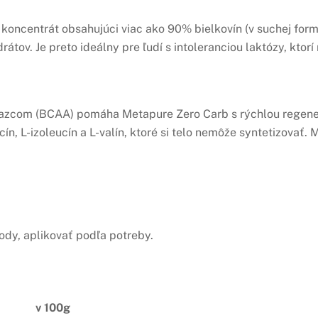
ý koncentrát obsahujúci viac ako 90% bielkovín (v suchej fo
rátov. Je preto ideálny pre ľudí s intoleranciou laktózy, kto
ťazcom (BCAA) pomáha Metapure Zero Carb s rýchlou regener
n, L-izoleucín a L-valín, ktoré si telo nemôže syntetizovať. 
ody, aplikovať podľa potreby.
v 100g