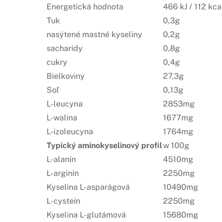
Energetická hodnota
466 kJ / 112 kca
Tuk
0,3g
nasýtené mastné kyseliny
0,2g
sacharidy
0,8g
cukry
0,4g
Bielkoviny
27,3g
Soľ
0,13g
L-leucyna
2853mg
L-walina
1677mg
L-izoleucyna
1764mg
Typický aminokyselinový profil
w 100g
L-alanín
4510mg
L-arginín
2250mg
Kyselina L-asparágová
10490mg
L-cysteín
2250mg
Kyselina L-glutámová
15680mg