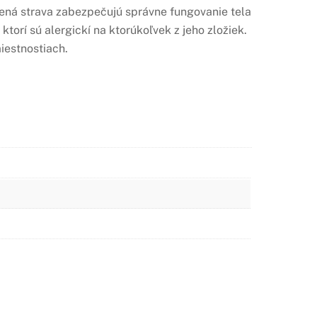
žená strava zabezpečujú správne fungovanie tela
orí sú alergickí na ktorúkoľvek z jeho zložiek.
iestnostiach.