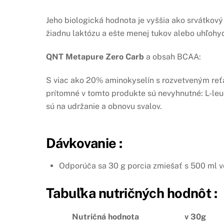
Jeho biologická hodnota je vyššia ako srvátkov
žiadnu laktózu a ešte menej tukov alebo uhľohyd
QNT Metapure Zero Carb
a obsah BCAA:
S viac ako 20% aminokyselín s rozvetveným re
prítomné v tomto produkte sú nevyhnutné: L-leucí
sú na udržanie a obnovu svalov.
Dávkovanie :
Odporúča sa 30 g porcia zmiešať s 500 ml v
Tabuľka nutričných hodnôt :
Nutričná hodnota
v 30g