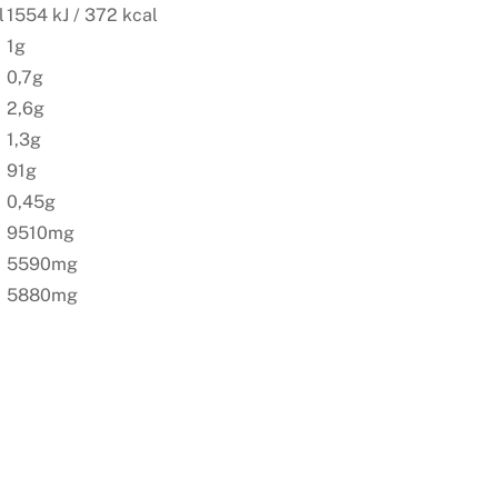
l
1554 kJ / 372 kcal
1g
0,7g
2,6g
1,3g
91g
0,45g
9510mg
5590mg
5880mg