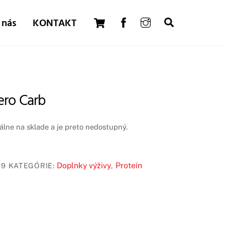
Cart
 nás
KONTAKT
Search
ro Carb
lne na sklade a je preto nedostupný.
Doplnky výživy
Proteín
69
KATEGÓRIE:
,