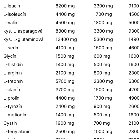
L-leucín
8200 mg
3300 mg
910
L-isoleucín
4400 mg
1700 mg
450
L-valín
4500 mg
1800 mg
500
kys. L-asparágová
8300 mg
3300 mg
930
kys. L-glutamínová
13400 mg
5300 mg
149
L-serín
4100 mg
1600 mg
460
Glycín
1500 mg
600 mg
160
L-histidín
1400 mg
500 mg
160
L-arginín
2100 mg
800 mg
230
L-treonín
5700 mg
2300 mg
630
L-alanín
3700 mg
1500 mg
420
L-prolín
4400 mg
1700 mg
490
L-tyrozín
2400 mg
900 mg
260
L-metionín
1400 mg
500 mg
160
Cystín
1900 mg
700 mg
210
L-fenylalanín
2500 mg
1000 mg
280