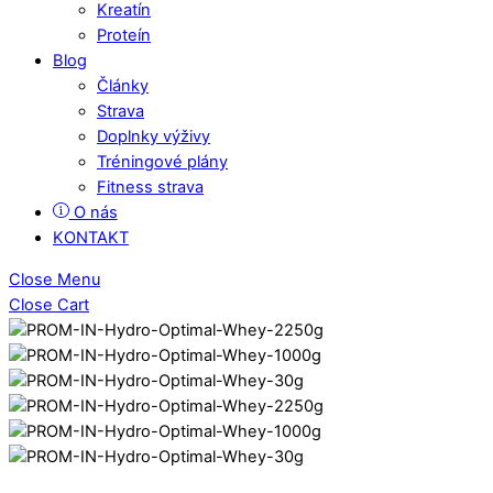
Kreatín
Proteín
Blog
Články
Strava
Doplnky výživy
Tréningové plány
Fitness strava
O nás
KONTAKT
Close Menu
Close Cart