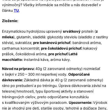
výnimočný? Všetky informácie sa môžte u nás dozvedieť v
článku
TU
.
Zloženie:
Enzymatickou hydrolýzou upravený
srvátkový
proteín (
z
mlieka
), glutamín, sladidlá: glykozidy steviolu (sladidlo z rastliny
stévia), sukralóza;
pre banánovú príchuť
: banánová aróma,
carthamus koncentrát;
pre čokoládovú príchuť:
kakaový
prášok, čokoládová aróma,
pre príchuť Latté
macchiatto:
instantná káva, aróma kávy.
Návod na prípravu:
40g (2 zarovnané odmerky) rozmiešať
v šejkri v 250 – 300 ml neperlivej vody.
Odporúčané
dávkovanie:
Základná dávka je 40 g (2 zarovnané odmerky)
ráno po prebudení a po tréningu. Úprava dávkovania závisí na
telesnej hmotnosti, typu športovej aktivity a stanovení
tréningových cieľov, preto odporúčame konzultáciu
s kvalifikovaným výživovým poradcom.
Upozornenie:
Výrobok
nie je vhodný pre deti, staršie osoby, tehotné a dojčiace ženy,