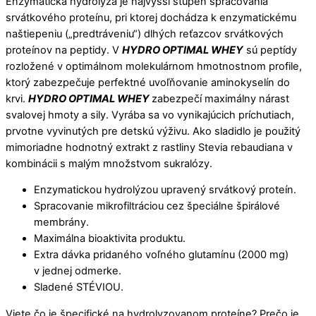
Enzymatická hydrolýza je najvyšší stupeň spracovania
srvátkového proteínu, pri ktorej dochádza k enzymatickému
naštiepeniu („predtráveniu“) dlhých reťazcov srvátkových
proteínov na peptidy. V
HYDRO OPTIMAL WHEY
sú peptídy
rozložené v optimálnom molekulárnom hmotnostnom profile,
ktorý zabezpečuje perfektné uvoľňovanie aminokyselín do
krvi.
HYDRO OPTIMAL WHEY
zabezpečí maximálny nárast
svalovej hmoty a sily. Vyrába sa vo vynikajúcich príchutiach,
prvotne vyvinutých pre detskú výživu. Ako sladidlo je použitý
mimoriadne hodnotný extrakt z rastliny Stevia rebaudiana v
kombinácii s malým množstvom sukralózy.
Enzymatickou hydrolýzou upravený srvátkový proteín.
Spracovanie mikrofiltráciou cez špeciálne špirálové
membrány.
Maximálna bioaktivita produktu.
Extra dávka pridaného voľného glutamínu (2000 mg)
v jednej odmerke.
Sladené STÉVIOU.
Viete čo je špecifické na hydrolyzovanom proteíne? Prečo je