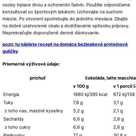
osoby trpiace dnou a ochorením ľadvín. Použitie odporúčame
konzultovať so športovým lekárom. Uchovajte na suchom
mieste. Po otvorení spotrebujte do jedného mesiaca. Dbajte
na dobré uzatvorenie obalu a dodržiavanie spôsobu prípravy.
Neprekračujte doporučené denné dávkovanie.
pozn: tu nájdete recept na domáce bezlepkové proteínové
guličky
Priemerné výživové údaje:
príchuť
čokoláda, latte macchia
v 100 g
v 1 porcii 
Energia
1680 kj/395 kcal
672 kj/158 
Tuky
7,8 g
3,1 g
z toho nas. mastné kyseliny
5,2 g
2,1 g
Sacharidy
6,6 g
2,6 g
z toho cukry
6,6 g
2,6 g
Bielkoviny
77 g
30,8 g