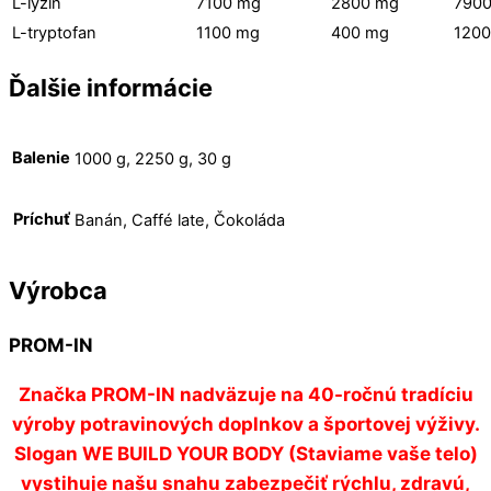
L-lyzín
7100 mg
2800 mg
790
L-tryptofan
1100 mg
400 mg
120
Ďalšie informácie
Balenie
1000 g, 2250 g, 30 g
Príchuť
Banán, Caffé late, Čokoláda
Výrobca
PROM-IN
Značka
PROM-IN
nadväzuje na 40-ročnú tradíciu
výroby potravinových doplnkov a športovej výživy.
Slogan
WE BUILD YOUR BODY
(Staviame vaše telo)
vystihuje našu snahu zabezpečiť rýchlu, zdravú,