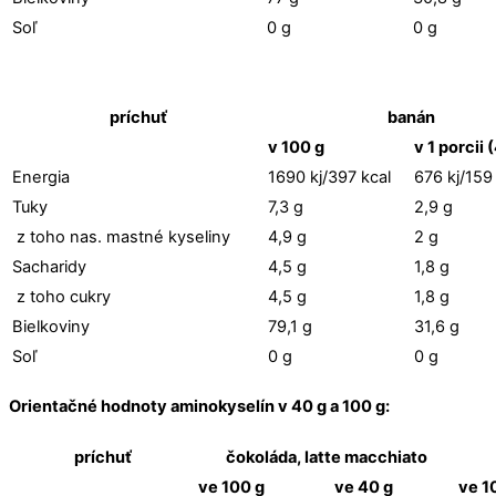
Soľ
0 g
0 g
príchuť
banán
v 100 g
v 1 porcii 
Energia
1690 kj/397 kcal
676 kj/159
Tuky
7,3 g
2,9 g
z toho nas. mastné kyseliny
4,9 g
2 g
Sacharidy
4,5 g
1,8 g
z toho cukry
4,5 g
1,8 g
Bielkoviny
79,1 g
31,6 g
Soľ
0 g
0 g
Orientačné hodnoty aminokyselín v 40 g a 100 g:
príchuť
čokoláda, latte macchiato
ve 100 g
ve 40 g
ve 1