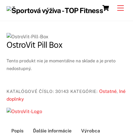
Skip
Cart
Men
to
content
OstroVit Pill Box
Tento produkt nie je momentálne na sklade a je preto
nedostupný.
Ostatné
Iné
KATALÓGOVÉ ČÍSLO:
30143
KATEGÓRIE:
,
doplnky
Popis
Ďalšie informácie
Výrobca