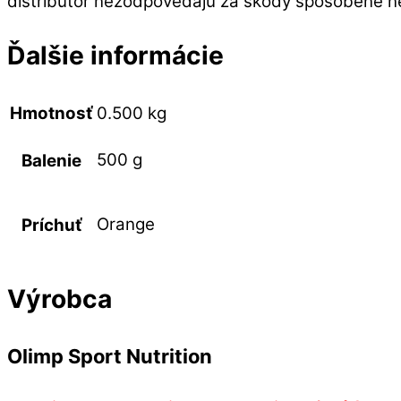
distribútor nezodpovedajú za škody spôsobené n
Ďalšie informácie
Hmotnosť
0.500 kg
500 g
Balenie
Orange
Príchuť
Výrobca
Olimp Sport Nutrition