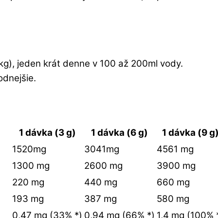
g), jeden krát denne v 100 až 200ml vody.
odnejšie.
1 dávka (3 g)
1 dávka (6 g)
1 dávka (9 g
1520mg
3041mg
4561 mg
1300 mg
2600 mg
3900 mg
220 mg
440 mg
660 mg
193 mg
387 mg
580 mg
0,47 mg (33% *)
0,94 mg (66% *)
1,4 mg (100% 