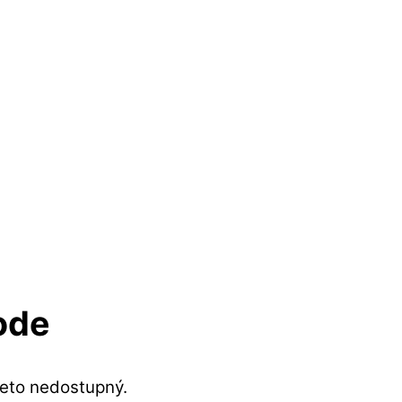
ode
reto nedostupný.