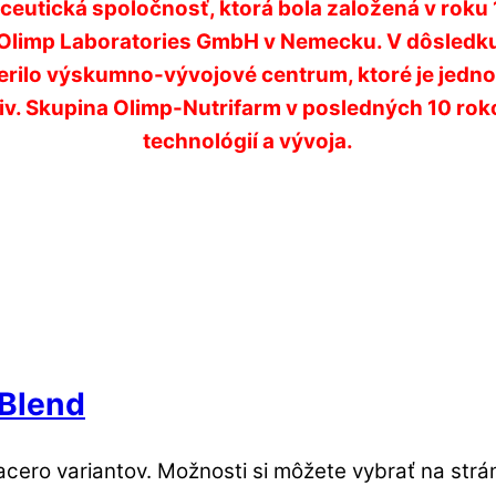
maceutická spoločnosť, ktorá bola založená v rok
 a Olimp Laboratories GmbH v Nemecku.
V dôsledk
erilo výskumno-vývojové centrum, ktoré je jednou 
čiv. Skupina Olimp-Nutrifarm v posledných 10 ro
technológií a vývoja.
Blend
acero variantov. Možnosti si môžete vybrať na strá