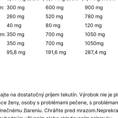
m:
300 mg
600 mg
900 mg
260 mg
520 mg
780 mg
40 mg
80 mg
120 mg
ém:
350 mg
700 mg
1050 mg
350 mg
700 mg
1050mg
95,8 mg
191,6 mg
287,4 mg
te na dostatočný príjem tekutín. Výrobok nie je p
ace ženy, osoby s problémami pečene, s problémam
slnečnému žiareniu. Chráňte pred mrazom.Neprekr