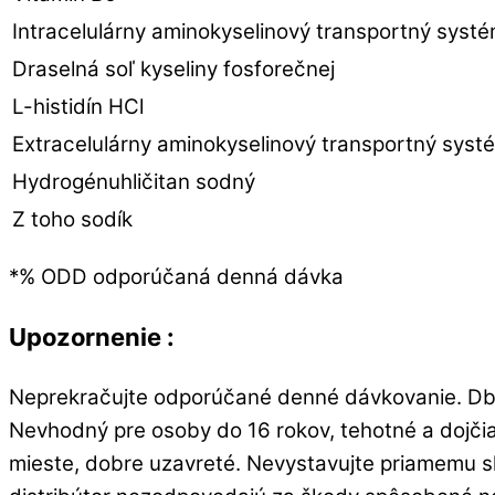
Intracelulárny aminokyselinový transportný systé
Draselná soľ kyseliny fosforečnej
L-histidín HCl
Extracelulárny aminokyselinový transportný syst
Hydrogénuhličitan sodný
Z toho sodík
*% ODD odporúčaná denná dávka
Upozornenie :
Neprekračujte odporúčané denné dávkovanie. Dbaj
Nevhodný pre osoby do 16 rokov, tehotné a dojči
mieste, dobre uzavreté. Nevystavujte priamemu 