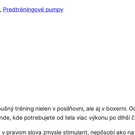
,
Predtréningové pumpy
ušný tréning nielen v posilňovni, ale aj v boxerni. 
 inde, kde potrebujete od tela viac výkonu po dlhší č
e v pravom slova zmysle stimulant, nepôsobí ako n