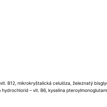
it. B12, mikrokryštalická celulóza, železnatý bisglyc
hydrochlorid – vit. B6, kyselina pteroylmonoglutamín