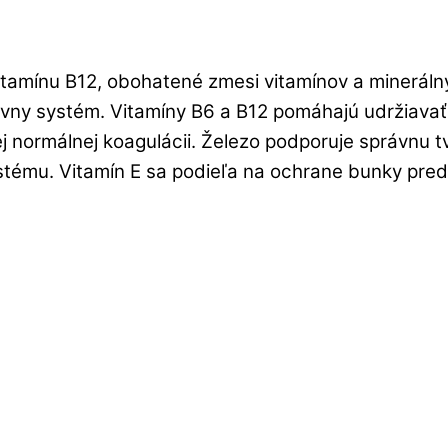
itamínu B12, obohatené zmesi vitamínov a minerálny
cievny systém. Vitamíny B6 a B12 pomáhajú udržiava
 jej normálnej koagulácii. Železo podporuje správnu
tému. Vitamín E sa podieľa na ochrane bunky pre