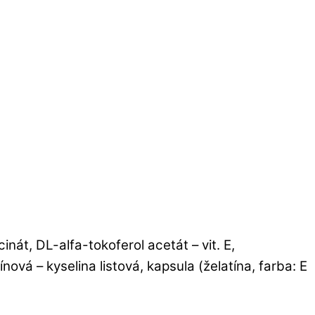
inát, DL-alfa-tokoferol acetát – vit. E,
ová – kyselina listová, kapsula (želatína, farba: E