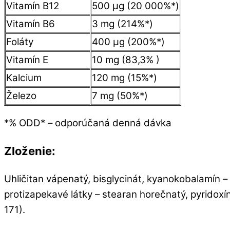
Vitamín B12
500 µg (20 000%*)
Vitamín B6
3 mg (214%*)
Foláty
400 µg (200%*)
Vitamín E
10 mg (83,3% )
Kalcium
120 mg (15%*)
Železo
7 mg (50%*)
*% ODD* – odporúčaná denná dávka
Zloženie:
Uhličitan vápenatý, bisglycinát, kyanokobalamín – v
protizapekavé látky – stearan horečnatý, pyridoxín 
171).