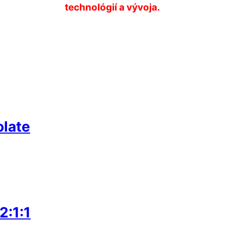
technológií a vývoja.
late
:1:1