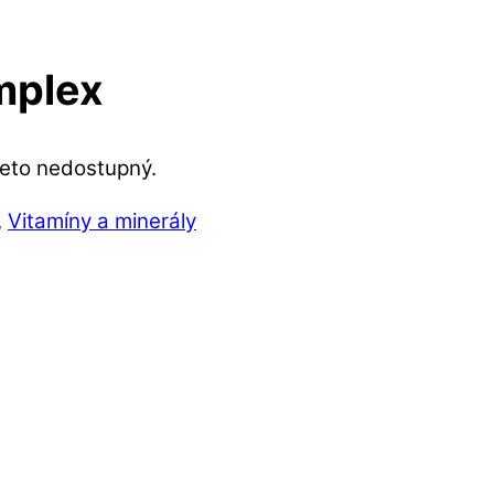
mplex
reto nedostupný.
,
Vitamíny a minerály