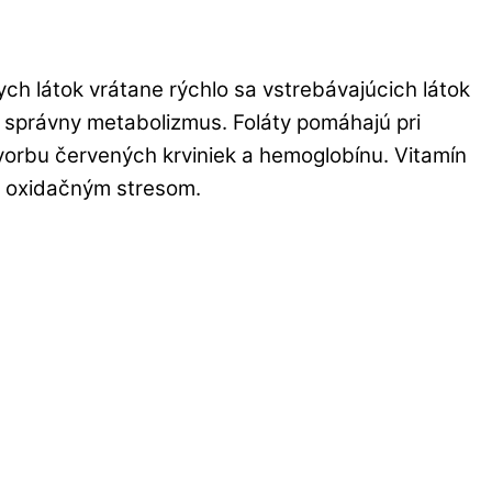
ch látok vrátane rýchlo sa vstrebávajúcich látok
ť správny metabolizmus. Foláty pomáhajú pri
 tvorbu červených krviniek a hemoglobínu. Vitamín
d oxidačným stresom.