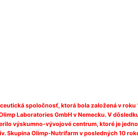
maceutická spoločnosť, ktorá bola založená v rok
 a Olimp Laboratories GmbH v Nemecku.
V dôsledk
erilo výskumno-vývojové centrum, ktoré je jednou 
čiv. Skupina Olimp-Nutrifarm v posledných 10 ro