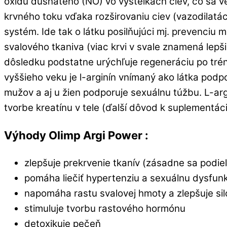
oxidu dusnatého (NO) vo výstelkách ciev, čo sa veľ
krvného toku vďaka rozširovaniu ciev (vazodilatác
systém. Ide tak o látku posilňujúci mj. prevenciu 
svalového tkaniva (viac krvi v svale znamená lepš
dôsledku podstatne urýchľuje regeneráciu po tr
vyššieho veku je l-arginín vnímaný ako látka podpo
mužov a aj u žien podporuje sexuálnu túžbu. L-ar
tvorbe kreatínu v tele (ďalší dôvod k suplementáci
Výhody Olimp Argi Power :
zlepšuje prekrvenie tkanív (zásadne sa podieľa
pomáha liečiť hypertenziu a sexuálnu dysfun
napomáha rastu svalovej hmoty a zlepšuje si
stimuluje tvorbu rastového hormónu
detoxikuje pečeň