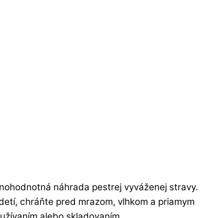
lnohodnotná náhrada pestrej vyváženej stravy.
u detí, chráňte pred mrazom, vlhkom a priamym
užívaním alebo skladovaním.