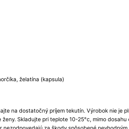
orčíka, želatína (kapsula)
te na dostatočný príjem tekutín. Výrobok nie je p
e ženy. Skladujte pri teplote 10-25°c, mimo dosah
tor nezodpovedajú za škody spôsobené nevhodným 