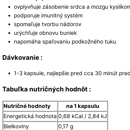
ovplyvňuje zásobenie srdca a mozgu kyslíko
podporuje imunitný systém
spomaľuje tvorbu nádorov
urýchľuje obnovu buniek
napomáha spaľovaniu podkožného tuku
Dávkovanie :
1-3 kapsule, najlepšie pred cca 30 minút pre
Tabuľka nutričných hodnôt :
Nutričné hodnoty
na 1 kapsulu
Energetická hodnota
0,68 kCal / 2,84 kJ
Bielkoviny
0,17 g