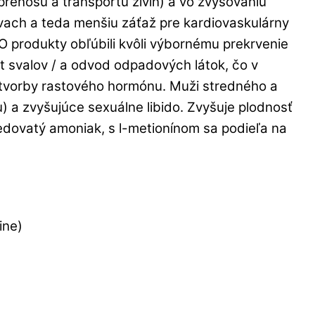
 prenosu a transportu živín) a vo zvyšovaniu
ievach a teda menšiu záťaž pre kardiovaskulárny
 NO produkty obľúbili kvôli výbornému prekrvenie
st svalov / a odvod odpadových látok, čo v
tvorby rastového hormónu. Muži stredného a
u) a zvyšujúce sexuálne libido. Zvyšuje plodnosť
jedovatý amoniak, s l-metionínom sa podieľa na
ine)