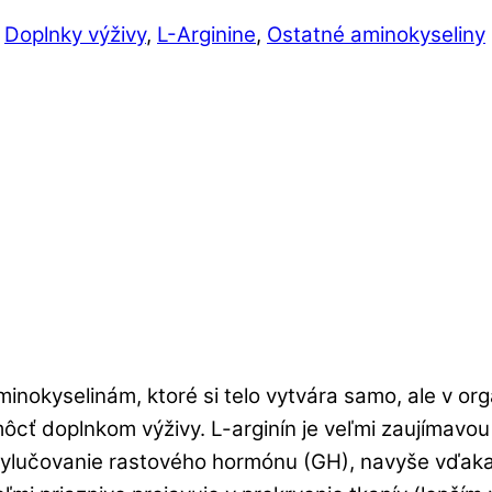
,
Doplnky výživy
,
L-Arginine
,
Ostatné aminokyseliny
minokyselinám, ktoré si telo vytvára samo, ale v o
cť doplnkom výživy. L-arginín je veľmi zaujímavou 
lučovanie rastového hormónu (GH), navyše vďaka n