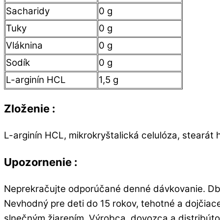
Sacharidy
0 g
Tuky
0 g
Vláknina
0 g
Sodík
0 g
L-arginín HCL
1,5 g
Zloženie :
L-arginín HCL, mikrokryštalická celulóza, stearát h
Upozornenie :
Neprekračujte odporúčané denné dávkovanie. Dbaj
Nevhodný pre deti do 15 rokov, tehotné a dojčiac
slnečným žiarením. Výrobca, dovozca a distribú