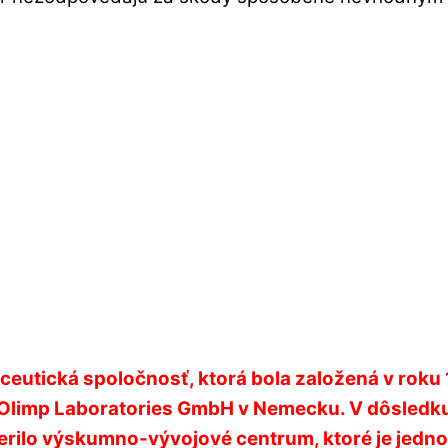
maceutická spoločnosť, ktorá bola založená v rok
 a Olimp Laboratories GmbH v Nemecku.
V dôsledk
erilo výskumno-vývojové centrum, ktoré je jednou 