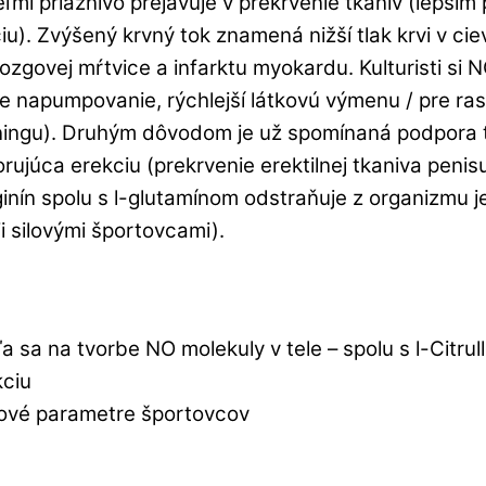
mi priaznivo prejavuje v prekrvenie tkanív (lepším
iu). Zvýšený krvný tok znamená nižší tlak krvi v c
mozgovej mŕtvice a infarktu myokardu. Kulturisti si
ie napumpovanie, rýchlejší látkovú výmenu / pre ra
éningu). Druhým dôvodom je už spomínaná podpora 
rujúca erekciu (prekrvenie erektilnej tkaniva penis
ginín spolu s l-glutamínom odstraňuje z organizmu 
i silovými športovcami).
 sa na tvorbe NO molekuly v tele – spolu s l-Citrull
kciu
lové parametre športovcov