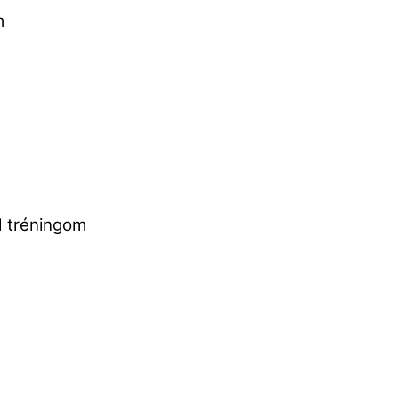
m
d tréningom