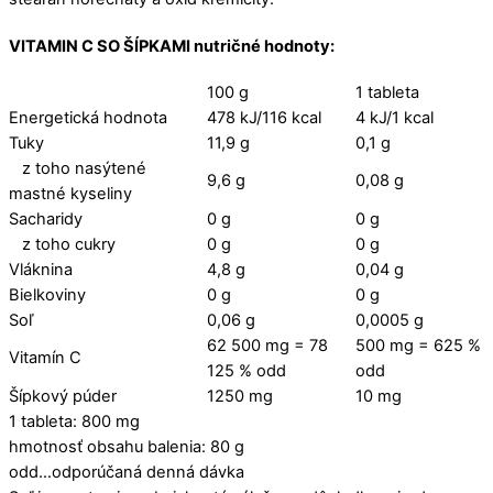
VITAMIN C SO ŠÍPKAMI nutričné hodnoty:
100 g
1 tableta
Energetická hodnota
478 kJ/116 kcal
4 kJ/1 kcal
Tuky
11,9 g
0,1 g
z toho nasýtené
9,6 g
0,08 g
mastné kyseliny
Sacharidy
0 g
0 g
z toho cukry
0 g
0 g
Vláknina
4,8 g
0,04 g
Bielkoviny
0 g
0 g
Soľ
0,06 g
0,0005 g
62 500 mg = 78
500 mg = 625 %
Vitamín C
125 % odd
odd
Šípkový púder
1250 mg
10 mg
1 tableta: 800 mg
hmotnosť obsahu balenia: 80 g
odd…odporúčaná denná dávka