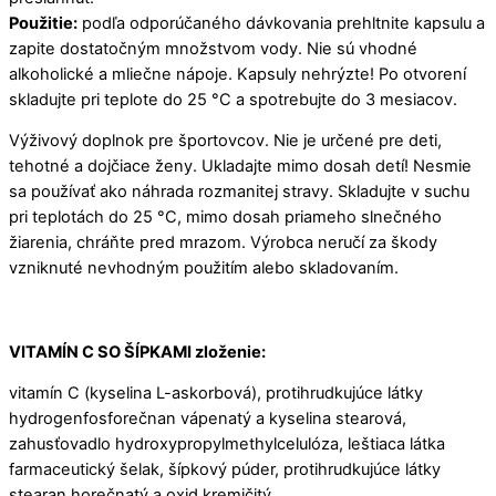
Použitie:
podľa odporúčaného dávkovania prehltnite kapsulu a
zapite dostatočným množstvom vody. Nie sú vhodné
alkoholické a mliečne nápoje. Kapsuly nehrýzte! Po otvorení
skladujte pri teplote do 25 °C a spotrebujte do 3 mesiacov.
Výživový doplnok pre športovcov. Nie je určené pre deti,
tehotné a dojčiace ženy. Ukladajte mimo dosah detí! Nesmie
sa používať ako náhrada rozmanitej stravy. Skladujte v suchu
pri teplotách do 25 °C, mimo dosah priameho slnečného
žiarenia, chráňte pred mrazom. Výrobca neručí za škody
vzniknuté nevhodným použitím alebo skladovaním.
VITAMÍN C SO ŠÍPKAMI zloženie:
vitamín C (kyselina L-askorbová), protihrudkujúce látky
hydrogenfosforečnan vápenatý a kyselina stearová,
zahusťovadlo hydroxypropylmethylcelulóza, leštiaca látka
farmaceutický šelak, šípkový púder, protihrudkujúce látky
stearan horečnatý a oxid kremičitý.