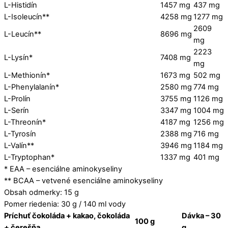
L-Histidín
1457 mg
437 mg
L-Isoleucín**
4258 mg
1277 mg
2609
L-Leucín**
8696 mg
mg
2223
L-Lysín*
7408 mg
mg
L-Methionín*
1673 mg
502 mg
L-Phenylalanín*
2580 mg
774 mg
L-Prolín
3755 mg
1126 mg
L-Serín
3347 mg
1004 mg
L-Threonín*
4187 mg
1256 mg
L-Tyrosín
2388 mg
716 mg
L-Valín**
3946 mg
1184 mg
L-Tryptophan*
1337 mg
401 mg
* EAA – esenciálne aminokyseliny
** BCAA – vetvené esenciálne aminokyseliny
Obsah odmerky: 15 g
Pomer riedenia: 30 g / 140 ml vody
Príchuť čokoláda + kakao, čokoláda
Dávka – 30
100 g
+ čerešňa
g