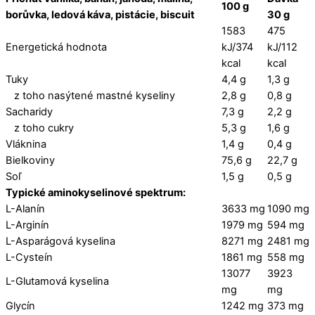
100 g
borůvka, ledová káva, pistácie, biscuit
30 g
1583
475
Energetická hodnota
kJ/374
kJ/112
kcal
kcal
Tuky
4,4 g
1,3 g
z toho nasýtené mastné kyseliny
2,8 g
0,8 g
Sacharidy
7,3 g
2,2 g
z toho cukry
5,3 g
1,6 g
Vláknina
1,4 g
0,4 g
Bielkoviny
75,6 g
22,7 g
Soľ
1,5 g
0,5 g
Typické aminokyselinové spektrum:
L-Alanín
3633 mg
1090 mg
L-Arginín
1979 mg
594 mg
L-Asparágová kyselina
8271 mg
2481 mg
L-Cysteín
1861 mg
558 mg
13077
3923
L-Glutamová kyselina
mg
mg
Glycín
1242 mg
373 mg