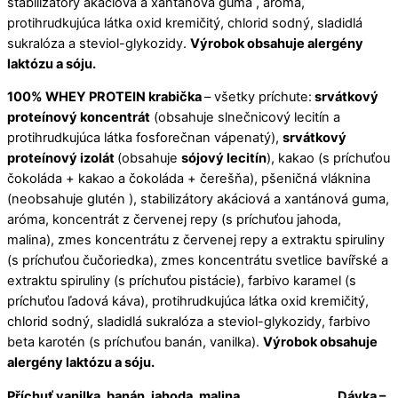
stabilizátory akáciová a xantánová guma , aróma,
protihrudkujúca látka oxid kremičitý, chlorid sodný, sladidlá
sukralóza a steviol-glykozidy.
Výrobok obsahuje alergény
laktózu a sóju.
100% WHEY PROTEIN krabička
– všetky príchute:
srvátkový
proteínový koncentrát
(obsahuje slnečnicový lecitín a
protihrudkujúca látka fosforečnan vápenatý),
srvátkový
proteínový izolát
(obsahuje
sójový lecitín
), kakao (s príchuťou
čokoláda + kakao a čokoláda + čerešňa), pšeničná vláknina
(neobsahuje glutén ), stabilizátory akáciová a xantánová guma,
aróma, koncentrát z červenej repy (s príchuťou jahoda,
malina), zmes koncentrátu z červenej repy a extraktu spiruliny
(s príchuťou čučoriedka), zmes koncentrátu svetlice bavířské a
extraktu spiruliny (s príchuťou pistácie), farbivo karamel (s
príchuťou ľadová káva), protihrudkujúca látka oxid kremičitý,
chlorid sodný, sladidlá sukralóza a steviol-glykozidy, farbivo
beta karotén (s príchuťou banán, vanilka).
Výrobok obsahuje
alergény laktózu a sóju.
Příchuť vanilka, banán, jahoda, malina,
Dávka –