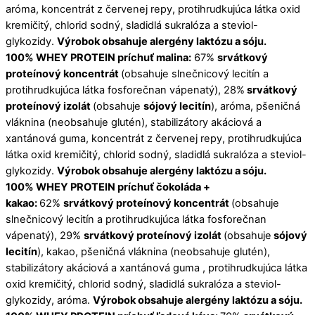
aróma, koncentrát z červenej repy, protihrudkujúca látka oxid
kremičitý, chlorid sodný, sladidlá sukralóza a steviol-
glykozidy.
Výrobok obsahuje alergény laktózu a sóju.
100% WHEY PROTEIN príchuť malina:
67%
srvátkový
proteínový koncentrát
(obsahuje slnečnicový lecitín a
protihrudkujúca látka fosforečnan vápenatý), 28%
srvátkový
proteínový izolát
(obsahuje
sójový lecitín
), aróma, pšeničná
vláknina (neobsahuje glutén), stabilizátory akáciová a
xantánová guma, koncentrát z červenej repy, protihrudkujúca
látka oxid kremičitý, chlorid sodný, sladidlá sukralóza a steviol-
glykozidy.
Výrobok obsahuje alergény laktózu a sóju.
100% WHEY PROTEIN príchuť čokoláda +
kakao:
62%
srvátkový proteínový koncentrát
(obsahuje
slnečnicový lecitín a protihrudkujúca látka fosforečnan
vápenatý), 29%
srvátkový proteínový izolát
(obsahuje
sójový
lecitín
), kakao, pšeničná vláknina (neobsahuje glutén),
stabilizátory akáciová a xantánová guma , protihrudkujúca látka
oxid kremičitý, chlorid sodný, sladidlá sukralóza a steviol-
glykozidy, aróma.
Výrobok obsahuje alergény laktózu a sóju.