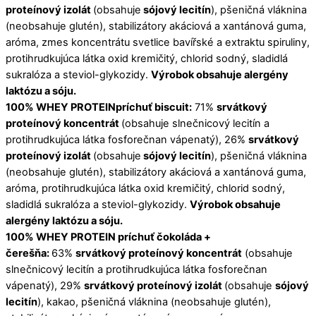
proteínový izolát
(obsahuje
sójový lecitín
), pšeničná vláknina
(neobsahuje glutén), stabilizátory akáciová a xantánová guma,
aróma, zmes koncentrátu svetlice bavířské a extraktu spiruliny,
protihrudkujúca látka oxid kremičitý, chlorid sodný, sladidlá
sukralóza a steviol-glykozidy.
Výrobok obsahuje alergény
laktózu a sóju.
100% WHEY PROTEINpríchuť biscuit:
71%
srvátkový
proteínový koncentrát
(obsahuje slnečnicový lecitín a
protihrudkujúca látka fosforečnan vápenatý), 26%
srvátkový
proteínový izolát
(obsahuje
sójový lecitín
), pšeničná vláknina
(neobsahuje glutén), stabilizátory akáciová a xantánová guma,
aróma, protihrudkujúca látka oxid kremičitý, chlorid sodný,
sladidlá sukralóza a steviol-glykozidy.
Výrobok obsahuje
alergény laktózu a sóju.
100% WHEY PROTEIN príchuť čokoláda +
čerešňa:
63%
srvátkový proteínový koncentrát
(obsahuje
slnečnicový lecitín a protihrudkujúca látka fosforečnan
vápenatý), 29%
srvátkový proteínový izolát
(obsahuje
sójový
lecitín
), kakao, pšeničná vláknina (neobsahuje glutén),