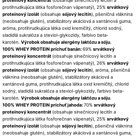
proteínový koncentrát
(obsahuje slnečnicový lecitín a
protihrudkujúca látka fosforečnan vápenatý), 25%
srvátkový
proteínový izolát
(obsahuje
sójový lecitín
), pšeničná vláknina
(neobsahuje glutén), stabilizátory akáciová a xantánová guma,
aróma, protihrudkujúca látka oxid kremičitý, chlorid sodný,
sladidlá sukralóza a steviol-glykozidy, farbivo beta-
karotén.
Výrobok obsahuje alergény laktózu a sóju.
100% WHEY PROTEIN príchuť banán:
69%
srvátkový
proteínový koncentrát
(obsahuje slnečnicový lecitín a
protihrudkujúca látka fosforečnan vápenatý), 26%
srvátkový
proteínový izolát
(obsahuje
sójový lecitín
), aróma, pšeničná
vláknina (neobsahuje glutén), stabilizátory akáciová a
xantánová guma, protihrudkujúca látka oxid kremičitý, chlorid
sodný, sladidlá sukralóza a steviol-glykozidy, farbivo beta-
karotén.
Výrobok obsahuje alergény laktózu a sóju
.
100% WHEY PROTEIN príchuť jahoda:
70%
srvátkový
proteínový koncentrát
(obsahuje slnečnicový lecitín a
protihrudkujúca látka fosforečnan vápenatý), 25%
srvátkový
proteínový izolát
(obsahuje
sójový lecitín
), pšeničná vláknina
(neobsahuje glutén), stabilizátory akáciová a xantánová guma,