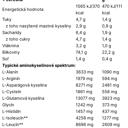
1565 kJ/370
470 kJ/111
Energetická hodnota
kcal
kcal
Tuky
4,7 g
1,4 g
z toho nasýtené mastné kyseliny
2,9 g
0,9 g
Sacharidy
6,4 g
1,9 g
z toho cukry
4,7 g
1,4 g
Vláknina
3,2 g
1,0 g
Bilkoviny
74,1 g
22,2 g
Soľ
1,4 g
0,4 g
Typické aminokyselinové spektrum:
L-Alanín
3633 mg
1090 mg
L-Arginín
1979 mg
594 mg
L-Asparágová kyselina
8271 mg
2481 mg
L-Cysteín
1861 mg
558 mg
L-Glutamová kyselina
13077 mg
3923 mg
Glycín
1242 mg
373 mg
L-Histidín
1457 mg
437 mg
L-Isoleucín**
4258 mg
1277 mg
L-Leucín**
8696 mg
2609 mg