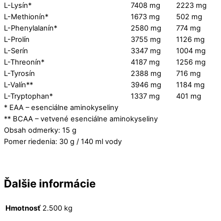
L-Lysín*
7408 mg
2223 mg
L-Methionín*
1673 mg
502 mg
L-Phenylalanín*
2580 mg
774 mg
L-Prolín
3755 mg
1126 mg
L-Serín
3347 mg
1004 mg
L-Threonín*
4187 mg
1256 mg
L-Tyrosín
2388 mg
716 mg
L-Valín**
3946 mg
1184 mg
L-Tryptophan*
1337 mg
401 mg
* EAA – esenciálne aminokyseliny
** BCAA – vetvené esenciálne aminokyseliny
Obsah odmerky: 15 g
Pomer riedenia: 30 g / 140 ml vody
Ďalšie informácie
Hmotnosť
2.500 kg