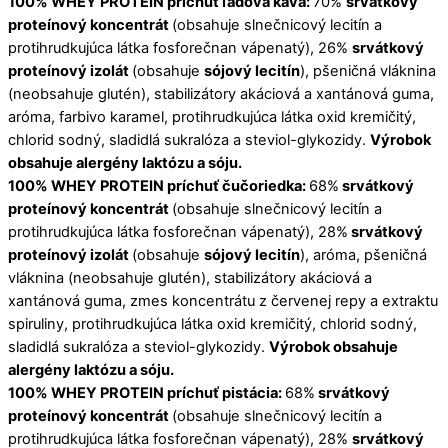
100% WHEY PROTEIN príchuť ľadová káva:
70%
srvátkový
proteínový koncentrát
(obsahuje slnečnicový lecitín a
protihrudkujúca látka fosforečnan vápenatý), 26%
srvátkový
proteínový izolát
(obsahuje
sójový lecitín
), pšeničná vláknina
(neobsahuje glutén), stabilizátory akáciová a xantánová guma,
aróma, farbivo karamel, protihrudkujúca látka oxid kremičitý,
chlorid sodný, sladidlá sukralóza a steviol-glykozidy.
Výrobok
obsahuje alergény laktózu a sóju.
100% WHEY PROTEIN príchuť čučoriedka:
68%
srvátkový
proteínový koncentrát
(obsahuje slnečnicový lecitín a
protihrudkujúca látka fosforečnan vápenatý), 28%
srvátkový
proteínový izolát
(obsahuje
sójový lecitín
), aróma, pšeničná
vláknina (neobsahuje glutén), stabilizátory akáciová a
xantánová guma, zmes koncentrátu z červenej repy a extraktu
spiruliny, protihrudkujúca látka oxid kremičitý, chlorid sodný,
sladidlá sukralóza a steviol-glykozidy.
Výrobok obsahuje
alergény laktózu a sóju.
100% WHEY PROTEIN príchuť pistácia:
68%
srvátkový
proteínový koncentrát
(obsahuje slnečnicový lecitín a
protihrudkujúca látka fosforečnan vápenatý), 28%
srvátkový