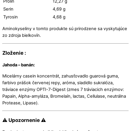
Prolin
12,27 g
Serin
4,69 g
Tyrosin
4,68 g
Aminokyseliny v tomto produkte sú prirodzene sa vyskytujúce
zo zdroja bielkovín.
Zloženie :
Jahoda – banán:
Micelárny casein koncentrát, zahusťovadlo guarová guma,
farbivo prášok červenej repy, aróma, sladidlo sukralóza,
tráviace enzýmy OPTI-7-Digest (zmes 7 tráviacich enzýmov:
Papain, Alpha-amyláza, Bromelaín, lactas, Cellulase, neutrálna
Protease, Lipase).
⚠ Upozornenie ⚠