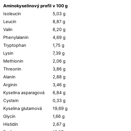
Aminokyselinový profil
v 100 g
Isoleucin
5,03 g
Leucin
8,87 g
Valin
6,20 g
Phenylalanin
4,69 g
Tryptophan
1,75 g
Lysin
7,39 g
Methionin
2,06 g
Threonin
3,86 g
Alanin
2,88 g
Arginin
3,46 g
Kyselina asparagová
6,84 g
Cystein
0,33 g
Kyselina glutamová
19,69 g
Glycin
1,66 g
Histidin
2,67 g