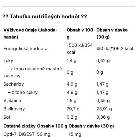
?? Tabuľka nutričných hodnôt ??
Výživové údaje (Jahoda-
Obsah v 100
Obsah v dávke
banán)
g
(30 g)
1500 kJ/354
Energetická hodnota
450 kJ/106,2 kcal
kcal
Tuky
1,4 g
0,42 g
– z toho nasýtené mastné
0 g
0 g
kyseliny
Sacharidy
4,9 g
1,47 g
– z toho cukry
4,9 g
1,47 g
Vláknina
1,5 g
0,45 g
Bielkoviny
79,7 g
23,91 g
Soľ
0,2 g
0,06 g
Ostatné zložky
Obsah v 100 g
Obsah v dávke (30 g
)
Opti-7-DIGEST
50 mg
15 mg