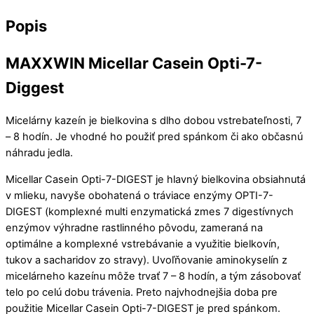
Popis
MAXXWIN Micellar Casein Opti-7-
Diggest
Micelárny kazeín je bielkovina s dlho dobou vstrebateľnosti, 7
– 8 hodín. Je vhodné ho použiť pred spánkom či ako občasnú
náhradu jedla.
Micellar Casein Opti-7-DIGEST je hlavný bielkovina obsiahnutá
v mlieku, navyše obohatená o tráviace enzýmy OPTI-7-
DIGEST (komplexné multi enzymatická zmes 7 digestívnych
enzýmov výhradne rastlinného pôvodu, zameraná na
optimálne a komplexné vstrebávanie a využitie bielkovín,
tukov a sacharidov zo stravy). Uvoľňovanie aminokyselín z
micelárneho kazeínu môže trvať 7 – 8 hodín, a tým zásobovať
telo po celú dobu trávenia. Preto najvhodnejšia doba pre
použitie Micellar Casein Opti-7-DIGEST je pred spánkom.