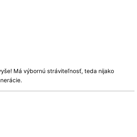
yše! Má výbornú stráviteľnosť, teda nijako
nerácie.