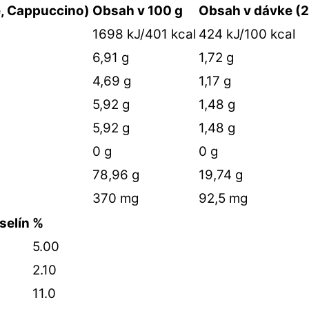
e, Cappuccino)
Obsah v 100 g
Obsah v dávke (2
1698 kJ/401 kcal
424 kJ/100 kcal
6,91 g
1,72 g
4,69 g
1,17 g
5,92 g
1,48 g
5,92 g
1,48 g
0 g
0 g
78,96 g
19,74 g
370 mg
92,5 mg
selín
%
5.00
2.10
11.0