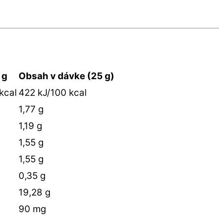
 g
Obsah v dávke (25 g)
kcal
422 kJ/100 kcal
1,77 g
1,19 g
1,55 g
1,55 g
0,35 g
19,28 g
90 mg