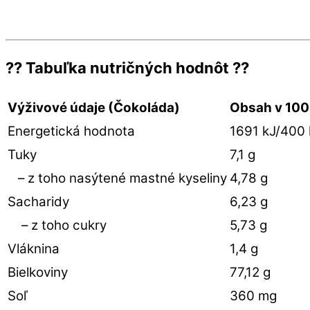
?? Tabuľka nutričných hodnôt ??
Výživové údaje (Čokoláda)
Obsah v 100
Energetická hodnota
1691 kJ/400 
Tuky
7,1 g
– z toho nasýtené mastné kyseliny
4,78 g
Sacharidy
6,23 g
– z toho cukry
5,73 g
Vláknina
1,4 g
Bielkoviny
77,12 g
Soľ
360 mg