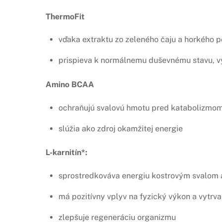
ThermoFit
vďaka extraktu zo zeleného čaju a horkého 
prispieva k normálnemu duševnému stavu, v
Amino BCAA
ochraňujú svalovú hmotu pred katabolizmom 
slúžia ako zdroj okamžitej energie
L-karnitín*:
sprostredkováva energiu kostrovým svalom a 
má pozitívny vplyv na fyzický výkon a vytrva
zlepšuje regeneráciu organizmu