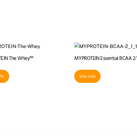
EIN The Whey™
MYPROTEIN Essential BCAA 2:1
nfo
Viac info