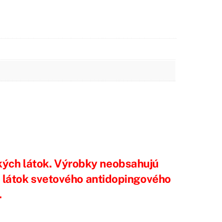
ckých látok. Výrobky neobsahujú
h látok svetového antidopingového
.