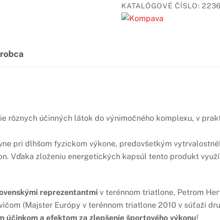
KATALÓGOVÉ ČÍSLO:
223
robca
nie rôznych účinných látok do výnimočného komplexu, v prak
e pri dlhšom fyzickom výkone, predovšetkým vytrvalostnéh
lon. Vďaka zloženiu energetických kapsúl tento produkt využívajú
lovenskými reprezentantmi
v terénnom triatlone, Petrom Her
ičom (Majster Európy v terénnom triatlone 2010 v súťaži dru
 účinkom a efektom za zlepšenie športového výkonu
!