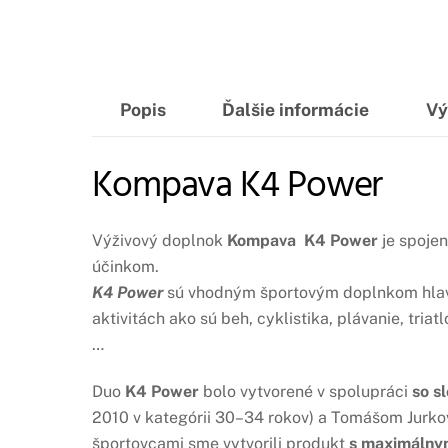
Popis
Ďalšie informácie
Vý
Kompava K4 Power
Výživový doplnok
Kompava K4 Power
je spoje
účinkom.
K4 Power
sú vhodným športovým doplnkom hlavn
aktivitách ako sú beh, cyklistika, plávanie, triat
…
Duo
K4 Power
bolo vytvorené v spolupráci
so s
2010 v kategórii 30–34 rokov) a Tomášom Jurkov
športovcami sme vytvorili produkt
s maximálnym