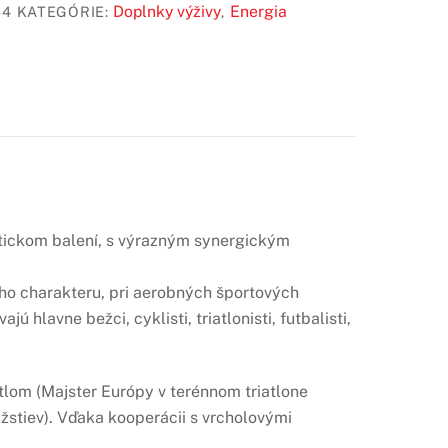
Doplnky výživy
Energia
64
KATEGÓRIE:
,
tickom balení, s výrazným synergickým
o charakteru, pri aerobných športových
 hlavne bežci, cyklisti, triatlonisti, futbalisti,
tlom (Majster Európy v terénnom triatlone
žstiev). Vďaka kooperácii s vrcholovými