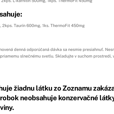
2kps. L-karnitín 500mg, 1kps. ThermoFit 450mg
sahuje:
 2kps. Taurín 600mg, 1ks. ThermoFit 450mg
tanovená denná odporúčaná dávka sa nesmie presiahnuť. Nesm
e priamemu slnečnému svetlu. Skladujte v suchom prostredí, 
huje žiadnu látku zo Zoznamu zakáz
obok neobsahuje konzervačné látky, 
viny.