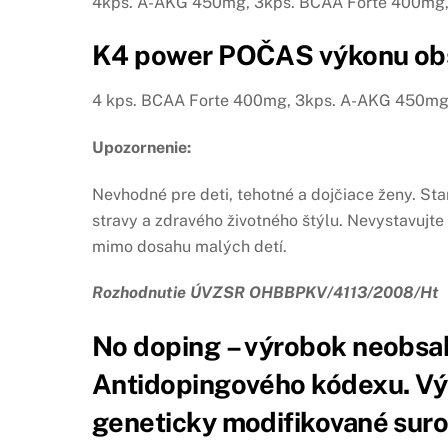
4kps. A-AKG 450mg, 3kps. BCAA Forte 400mg, 
K4 power POČAS výkonu ob
4 kps. BCAA Forte 400mg, 3kps. A-AKG 450mg,
Upozornenie:
Nevhodné pre deti, tehotné a dojčiace ženy. S
stravy a zdravého životného štýlu. Nevystavujt
mimo dosahu malých detí.
Rozhodnutie ÚVZSR OHBBPKV/4113/2008/Ht
No doping – výrobok neobsa
Antidopingového kódexu. Výr
geneticky modifikované suro