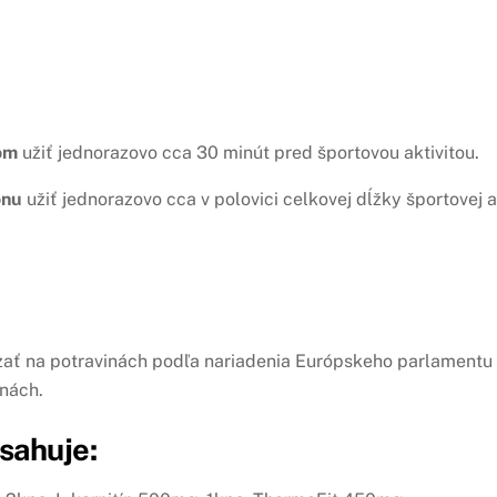
om
užiť jednorazovo cca 30 minút pred športovou aktivitou.
onu
užiť jednorazovo cca v polovici celkovej dĺžky športovej ak
zať na potravinách podľa nariadenia Európskeho parlamentu
inách.
sahuje
: