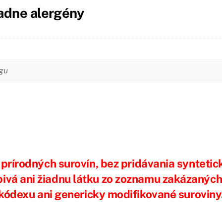
adne alergény
ngu
prírodných surovín, bez pridávania synteti
rbivá ani žiadnu látku zo zoznamu zakázanýc
kódexu ani genericky modifikované suroviny