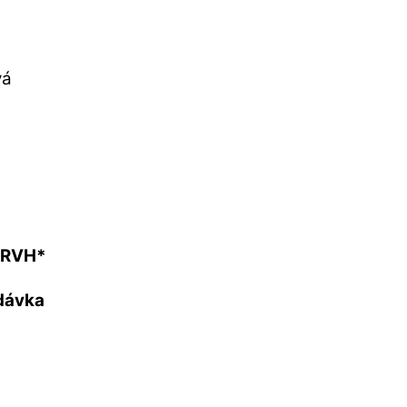
vá
 RVH*
dávka