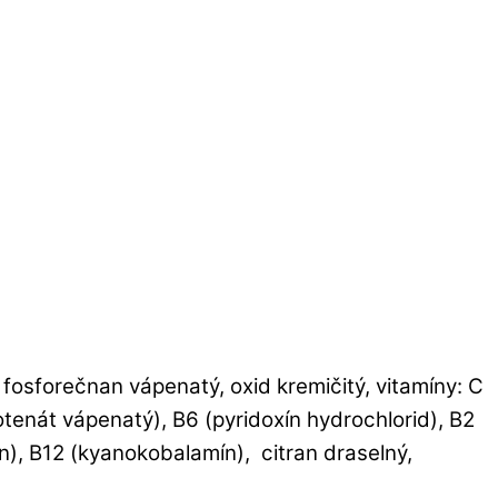
ý, fosforečnan vápenatý, oxid kremičitý, vitamíny: C
otenát vápenatý), B6 (pyridoxín hydrochlorid), B2
tín), B12 (kyanokobalamín), citran draselný,