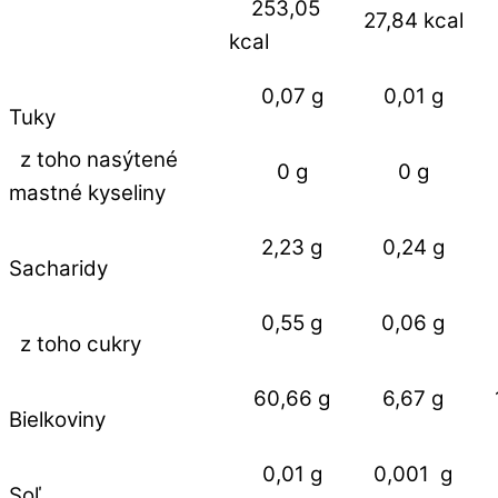
253,05
27,84 kcal
kcal
0,07 g
0,01 g
Tuky
z toho nasýtené
0 g
0 g
mastné kyseliny
2,23 g
0,24 g
Sacharidy
0,55 g
0,06 g
z toho cukry
60,66 g
6,67 g
Bielkoviny
0,01 g
0,001 g
Soľ