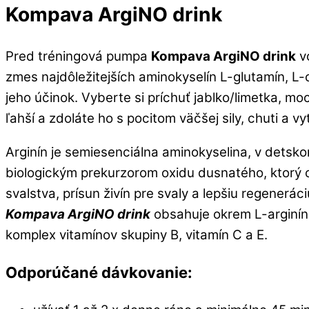
Kompava ArgiNO drink
Pred tréningová pumpa
Kompava ArgiNO drink
vo
zmes najdôležitejších aminokyselín L-glutamín, L-ci
jeho účinok. Vyberte si príchuť jablko/limetka, mo
ľahší a zdoláte ho s pocitom väčšej sily, chuti a vyt
Arginín je semiesenciálna aminokyselina, v detsk
biologickým prekurzorom oxidu dusnatého, ktorý o
svalstva, prísun živín pre svaly a lepšiu regenerác
Kompava ArgiNO drink
obsahuje okrem L-arginínu 
komplex vitamínov skupiny B, vitamín C a E.
Odporúčané dávkovanie: