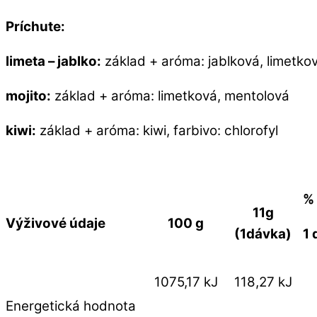
Príchute:
limeta – jablko:
základ + aróma: jablková, limetko
mojito:
základ + aróma: limetková, mentolová
kiwi:
základ + aróma: kiwi, farbivo: chlorofyl
%
11g
100 g
Výživové údaje
(1dávka)
1 
1075,17 kJ
118,27 kJ
Energetická hodnota