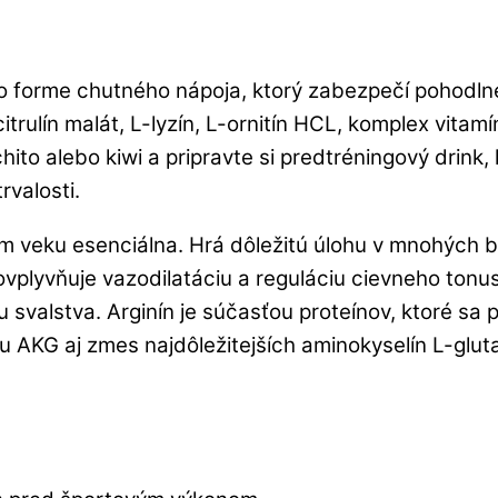
 forme chutného nápoja, ktorý zabezpečí pohodlné
trulín malát, L-lyzín, L-ornitín HCL, komplex vitam
chito alebo kiwi a pripravte si predtréningový drink
rvalosti.
om veku esenciálna. Hrá dôležitú úlohu v mnohých 
vplyvňuje vazodilatáciu a reguláciu cievneho tonus
iu svalstva. Arginín je súčasťou proteínov, ktoré sa
AKG aj zmes najdôležitejších aminokyselín L-glutamí