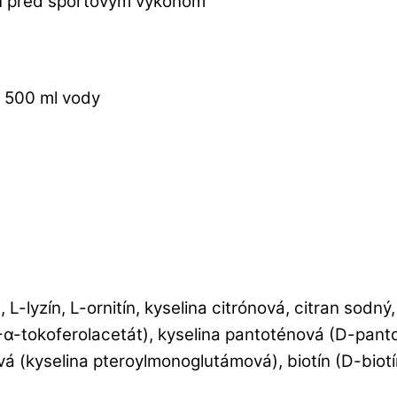
in pred športovým výkonom
ž 500 ml vody
, L-lyzín, L-ornitín, kyselina citrónová, citran sodn
(D-α-tokoferolacetát), kyselina pantoténová (D-pant
stová (kyselina pteroylmonoglutámová), biotín (D-bio