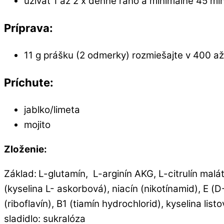
užívať 1 až 2 x denne ráno a minimálne 45 m
Príprava:
11 g prášku (2 odmerky) rozmiešajte v 400 a
Príchute:
jablko/limeta
mojito
Zloženie:
Základ:
L-glutamín, L-arginín AKG, L-citrulín malát
(kyselina L- askorbová), niacín (nikotínamid), E 
(riboflavín), B1 (tiamín hydrochlorid), kyselina li
sladidlo: sukralóza