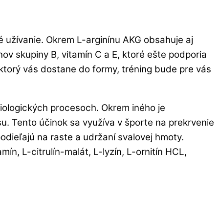
 užívanie. Okrem L-arginínu AKG obsahuje aj
ínov skupiny B, vitamín C a E, ktoré ešte podporia
, ktorý vás dostane do formy, tréning bude pre vás
biologických procesoch. Okrem iného je
u. Tento účinok sa využíva v športe na prekrvenie
 podieľajú na raste a udržaní svalovej hmoty.
n, L-citrulín-malát, L-lyzín, L-ornitín HCL,