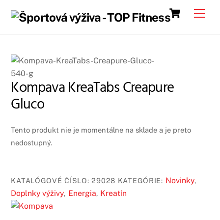
Skip
Cart
Men
to
content
Kompava KreaTabs Creapure
Gluco
Tento produkt nie je momentálne na sklade a je preto
nedostupný.
Novinky
KATALÓGOVÉ ČÍSLO:
29028
KATEGÓRIE:
,
Doplnky výživy
Energia
Kreatín
,
,