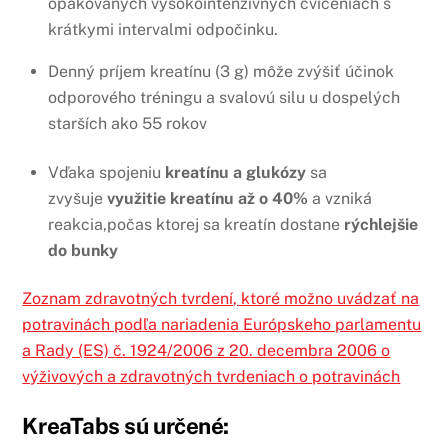
opakovaných vysokointenzívnych cvičeniach s
krátkymi intervalmi odpočinku.
Denný príjem kreatínu (3 g) môže zvýšiť účinok
odporového tréningu a svalovú silu u dospelých
starších ako 55 rokov
Vďaka spojeniu
kreatínu a glukózy
sa
zvyšuje
využitie kreatínu až o 40%
a vzniká
reakcia,počas ktorej sa kreatín dostane
rýchlejšie
do bunky
Zoznam zdravotných tvrdení, ktoré možno uvádzať na
potravinách podľa nariadenia Európskeho parlamentu
a Rady (ES) č. 1924/2006 z 20. decembra 2006 o
výživových a zdravotných tvrdeniach o potravinách
KreaTabs sú určené: