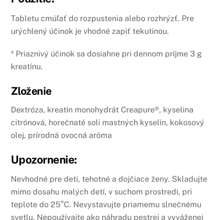
Tabletu cmúľať do rozpustenia alebo rozhrýzť. Pre
urýchlený účinok je vhodné zapiť tekutinou.
* Priaznivý účinok sa dosiahne pri dennom príjme 3 g
kreatínu.
Zloženie
Dextróza, kreatín monohydrát Creapure®, kyselina
citrónová, horečnaté soli mastných kyselín, kokosový
olej, prírodná ovocná aróma
Upozornenie:
Nevhodné pre deti, tehotné a dojčiace ženy. Skladujte
mimo dosahu malých detí, v suchom prostredí, pri
teplote do 25°C. Nevystavujte priamemu slnečnému
svetlu. Nepoužívajte ako náhradu pestrej a vyváženej