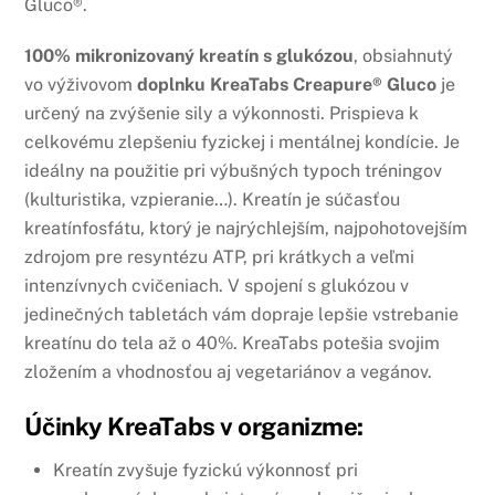
Gluco®.
100% mikronizovaný kreatín s
glukózou
, obsiahnutý
vo výživovom
doplnku KreaTabs
Creapure® Gluco
je
určený na zvýšenie sily a výkonnosti. Prispieva k
celkovému zlepšeniu fyzickej i mentálnej kondície. Je
ideálny na použitie pri výbušných typoch tréningov
(kulturistika, vzpieranie…). Kreatín je súčasťou
kreatínfosfátu, ktorý je najrýchlejším, najpohotovejším
zdrojom pre resyntézu ATP, pri krátkych a veľmi
intenzívnych cvičeniach. V spojení s glukózou v
jedinečných tabletách vám dopraje lepšie vstrebanie
kreatínu do tela až o 40%. KreaTabs potešia svojim
zložením a vhodnosťou aj vegetariánov a vegánov.
Účinky KreaTabs v organizme:
Kreatín zvyšuje fyzickú výkonnosť pri