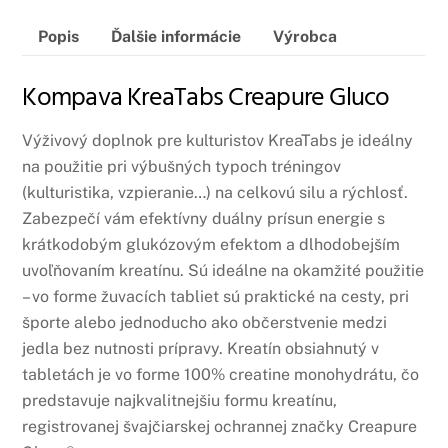
Popis
Ďalšie informácie
Výrobca
Kompava KreaTabs Creapure Gluco
Výživový doplnok pre kulturistov KreaTabs je ideálny
na použitie pri výbušných typoch tréningov
(kulturistika, vzpieranie…) na celkovú silu a rýchlosť.
Zabezpečí vám efektívny duálny prísun energie s
krátkodobým glukózovým efektom a dlhodobejším
uvoľňovaním kreatínu. Sú ideálne na okamžité použitie
– vo forme žuvacích tabliet sú praktické na cesty, pri
športe alebo jednoducho ako občerstvenie medzi
jedla bez nutnosti prípravy. Kreatín obsiahnutý v
tabletách je vo forme 100% creatine monohydrátu, čo
predstavuje najkvalitnejšiu formu kreatínu,
registrovanej švajčiarskej ochrannej značky Creapure