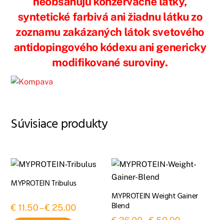
neobsahujú konzervačné látky,
syntetické farbivá ani žiadnu látku zo
zoznamu zakázaných látok svetového
antidopingového kódexu ani genericky
modifikované suroviny.
Súvisiace produkty
MYPROTEIN Tribulus
MYPROTEIN Weight Gainer
Blend
Price
€
11.50
–
€
25.00
Price