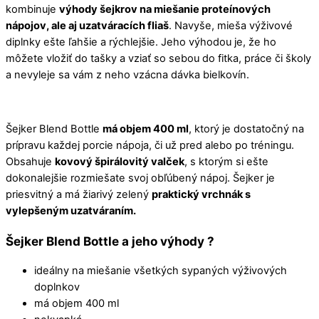
kombinuje
výhody šejkrov na miešanie proteínových
nápojov, ale aj uzatváracích fliaš
. Navyše, mieša výživové
diplnky ešte ľahšie a rýchlejšie. Jeho výhodou je, že ho
môžete vložiť do tašky a vziať so sebou do fitka, práce či školy
a nevyleje sa vám z neho vzácna dávka bielkovín.
Šejker Blend Bottle
má objem 400 ml
, ktorý je dostatočný na
prípravu každej porcie nápoja, či už pred alebo po tréningu.
Obsahuje
kovový špirálovitý valček
, s ktorým si ešte
dokonalejšie rozmiešate svoj obľúbený nápoj. Šejker je
priesvitný a má žiarivý zelený
praktický vrchnák s
vylepšeným uzatváraním.
Šejker Blend Bottle a jeho výhody ?
ideálny na miešanie všetkých sypaných výživových
doplnkov
má objem 400 ml