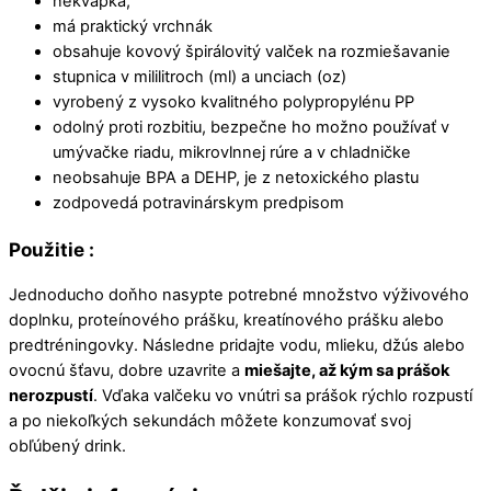
nekvapká,
má praktický vrchnák
obsahuje kovový špirálovitý valček na rozmiešavanie
stupnica v mililitroch (ml) a unciach (oz)
vyrobený z vysoko kvalitného polypropylénu PP
odolný proti rozbitiu, bezpečne ho možno používať v
umývačke riadu, mikrovlnnej rúre a v chladničke
neobsahuje BPA a DEHP, je z netoxického plastu
zodpovedá potravinárskym predpisom
Použitie :
Jednoducho doňho nasypte potrebné množstvo výživového
doplnku, proteínového prášku, kreatínového prášku alebo
predtréningovky. Následne pridajte vodu, mlieku, džús alebo
ovocnú šťavu, dobre uzavrite a
miešajte, až kým sa prášok
nerozpustí
. Vďaka valčeku vo vnútri sa prášok rýchlo rozpustí
a po niekoľkých sekundách môžete konzumovať svoj
obľúbený drink.