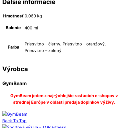
Ďalšie informácie
Hmotnosť
0.060 kg
Balenie
400 ml
Priesvitno – čierny, Priesvitno – oranžový,
Farba
Priesvitno – zelený
Výrobca
GymBeam
GymBeam jeden z najrýchlejšie rastúcich e-shopov v
strednej Európe v oblasti predaja doplnkov výživy.
Back To Top