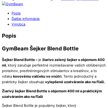
Popis
Ďalšie informácie
Výrobca
Popis
GymBeam Šejker Blend Bottle
Šejker Blend Bottle –
je
žiarivo zelený šejker s objemom 400
ml
, ktorý zaručuje perfektné rozmiešavanie vašich obľúbených
proteínov, predtréningových stimulantov a kreatínov, a to
vďaka
kovovému valčeku vo vnútri.
Tento jednoduchý a
prakticky šejker obsahuje
vylepšené uzatváranie ako na fľaši.
Žiarivý šejker Blend Bottle s objemom 400 ml a praktickým
uzatváraním ako na fľaši
Šejker Blend Bottle je populárny šejker, ktorý