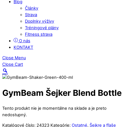
Blog
Články
Strava
Doplnky výživy
Tréningové plány
Fitness strava
O nás
KONTAKT
Close Menu
Close Cart
GymBeam Šejker Blend Bottle
Tento produkt nie je momentálne na sklade a je preto
nedostupný.
Katalógové číslo:
24323
Kategórie:
Ostatné
,
Šejkre a fľaše