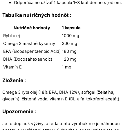
Odporúčame užívať 1 kapsulu 1-3 krát denne s jedlom.
Tabuľka nutričných hodnôt :
Nutričné hodnoty
1 kapsula
Rybí olej
1000 mg
Omega 3 mastné kyseliny
300 mg
EPA (Elcosapentaenoic Acid)
180 mg
DHA (Docosahexaenoic)
120 mg
Vitamín E
1 mg
Zloženie :
Omega 3 rybí olej (18% EPA, DHA 12%), softgel (želatína,
glycerín), čistená voda, vitamín E (DL-alfa-tokoferol acetát).
Upozornenie :
Je to doplnok výživy, a teda tento výrobok nie je náhradou