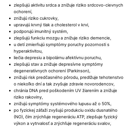
zlepšujú aktivitu srdca a znižuje riziko srdcovo-cievnych
ochorení,
znižujú riziko cukrovky,
upravujú krvný tlak a cholesterol v krvi,
podporujú imunitný systém,
zlepšujú funkciu mozgu a znižuje riziko demencie,
u detí zmierňujú symptómy poruchy pozornosti s
hyperaktivitou,
liečia depresiu a bipolárnu afektívnu poruchu,
zlepšujú stav a znižuje depresívne symptómy
degeneratívnych ochorení (Parkinson),
znižujú risk predčasného pôrodu, predlžuje tehotenstvo
o niekoľko dní a tak zvyšuje zdravie novorodencov,
chránia DNA pred poškodením UV žiarením a znižuje
riziko rakoviny,
znižujú symptómy systémového lupusu až o 50%,
po fyzickej záťaži zvyšujú produkciu oxidu dusnatého
(NO), čím zrýchľuje regeneráciu ATP, zlepšuje fyzický
výkon a vytrvalosť a zrýchľuje regeneráciu svalov,