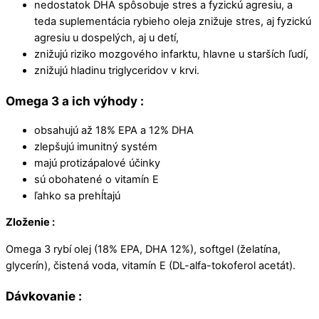
nedostatok DHA spôsobuje stres a fyzickú agresiu, a
teda suplementácia rybieho oleja znižuje stres, aj fyzickú
agresiu u dospelých, aj u detí,
znižujú riziko mozgového infarktu, hlavne u starších ľudí,
znižujú hladinu triglyceridov v krvi.
Omega 3 a ich výhody :
obsahujú až 18% EPA a 12% DHA
zlepšujú imunitný systém
majú protizápalové účinky
sú obohatené o vitamín E
ľahko sa prehĺtajú
Zloženie :
Omega 3 rybí olej (18% EPA, DHA 12%), softgel (želatína,
glycerín), čistená voda, vitamín E (DL-alfa-tokoferol acetát).
Dávkovanie :