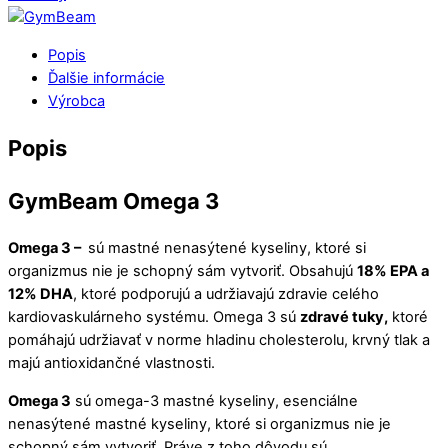
Popis
Ďalšie informácie
Výrobca
Popis
GymBeam Omega 3
Omega 3 –
sú mastné nenasýtené kyseliny, ktoré si
organizmus nie je schopný sám vytvoriť. Obsahujú
18% EPA a
12% DHA
, ktoré podporujú a udržiavajú zdravie celého
kardiovaskulárneho systému. Omega 3 sú
zdravé tuky,
ktoré
pomáhajú udržiavať v norme hladinu cholesterolu, krvný tlak a
majú antioxidančné vlastnosti.
Omega 3
sú omega-3 mastné kyseliny, esenciálne
nenasýtené mastné kyseliny, ktoré si organizmus nie je
schopný sám vytvoriť. Práve z toho dôvodu sú