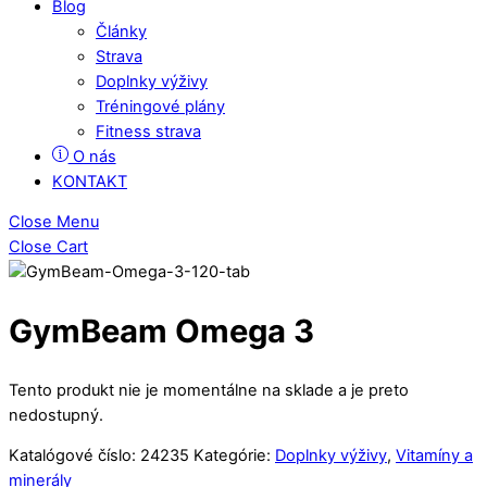
Blog
Články
Strava
Doplnky výživy
Tréningové plány
Fitness strava
O nás
KONTAKT
Close Menu
Close Cart
GymBeam Omega 3
Tento produkt nie je momentálne na sklade a je preto
nedostupný.
Katalógové číslo:
24235
Kategórie:
Doplnky výživy
,
Vitamíny a
minerály