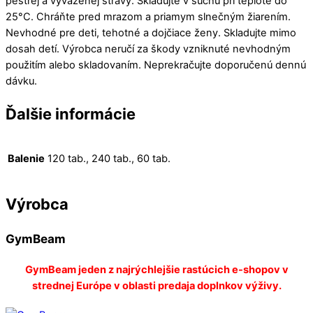
pestrej a vyváženej stravy. Skladujte v suchu pri teplote do
25°C. Chráňte pred mrazom a priamym slnečným žiarením.
Nevhodné pre deti, tehotné a dojčiace ženy. Skladujte mimo
dosah detí. Výrobca neručí za škody vzniknuté nevhodným
použitím alebo skladovaním. Neprekračujte doporučenú dennú
dávku.
Ďalšie informácie
Balenie
120 tab., 240 tab., 60 tab.
Výrobca
GymBeam
GymBeam jeden z najrýchlejšie rastúcich e-shopov v
strednej Európe v oblasti predaja doplnkov výživy.