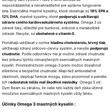
nepostrádateľné a nenahraditeľné pre správne fungovanie
tela. Esenciálne mastné kyseliny, ktoré obsahuje sú
18%
EPA a
12% DHA
, mastné kyseliny, ktoré
podporujú a udržiavajú
zdravie celého kardiovaskulárneho systému
. Omega 3 sú
zdravé tuky, dôležité pre bunkové, srdcové a metabolické
zdravie. Navyše, sú
obohatené o vitamín E.
Pomáhajú udržiavať v norme
hladinu cholesterolu, krvný tlak
,
udržiavajú zdravý srdcovo-cievny systém, a navyše
podporujú
chudnutie
. Podľa odborníkov nie je možné zdravé chudnutie
bez prísunu týchto nenasýtených esenciálnych mastných
kyselín. Prostredníctvom omega-3 preto možno dosiahnuť
efektívne a bezpečné chudnutie. Majú tiež antioxidačné
vlastnosti, zlepšujú funkcie mozgu, stavu pozornosti a pamäte.
Ich n
edostatok môže mať škodlivé následky
. Omega 3 od
Gym Beam sú zárukou, že vaše telo každý deň získa účinné
množstvo esenciálnych mastných kyselín vždy ľahko.
Účinky Omega 3 mastných kyselín :