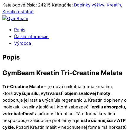
Katalógové číslo:
24215
Kategórie:
Doplnky výživy
,
Kreatín
,
Kreatín ostatné
Popis
Ďalšie informácie
Výrobca
Popis
GymBeam Kreatín Tri-Creatine Malate
Tri-Creatine Malate –
je nová unikátna forma kreatínu,
ktorá
zvyšuje silu, vytrvalosť, objem svalovej hmoty
,
podporuje jej rast a urýchľuje regeneráciu. Kreatín doplnený o
molekulu kyseliny jablčnej, ktorá zabezpečí
lepšiu absorpciu,
vstrebateľnosť
a účinnosť kreatínu. Táto forma kreatínu
nespôsobuje žalúdočné problémy a je
ešte účinnejšia v ATP
cykle.
Pozor! Kreatín malát v neochutenej forme má horkastú