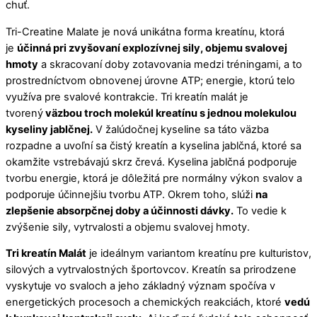
chuť.
Tri-Creatine Malate je nová unikátna forma kreatínu, ktorá
je
účinná pri zvyšovaní explozívnej sily, objemu svalovej
hmoty
a skracovaní doby zotavovania medzi tréningami, a to
prostredníctvom obnovenej úrovne ATP; energie, ktorú telo
využíva pre svalové kontrakcie. Tri kreatín malát je
tvorený
väzbou troch molekúl kreatínu s jednou molekulou
kyseliny jablčnej.
V žalúdočnej kyseline sa táto väzba
rozpadne a uvoľní sa čistý kreatín a kyselina jablčná, ktoré sa
okamžite vstrebávajú skrz črevá. Kyselina jablčná podporuje
tvorbu energie, ktorá je dôležitá pre normálny výkon svalov a
podporuje účinnejšiu tvorbu ATP. Okrem toho, slúži
na
zlepšenie absorpčnej doby a účinnosti dávky.
To vedie k
zvýšenie sily, vytrvalosti a objemu svalovej hmoty.
Tri kreatín Malát
je ideálnym variantom kreatínu pre kulturistov,
silových a vytrvalostných športovcov. Kreatín sa prirodzene
vyskytuje vo svaloch a jeho základný význam spočíva v
energetických procesoch a chemických reakciách, ktoré
vedú