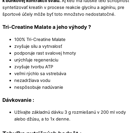
k bunkovej kontrakcii svalu.
Aj keď má ľudské telo schopnosť
syntetizovať kreatín v procese reakcie glycínu a aginínu, pre
športové účely môže byť toto množstvo nedostatočné.
Tri-Creatine Malate a jeho výhody ?
100% Tri-Creatine Malate
zvyšuje silu a vytrvalosť
podporuje rast svalovej hmoty
urýchľuje regeneráciu
zvyšuje tvorbu ATP
veľmi rýchlo sa vstrebáva
nezadržiava vodu
nespôsobuje nadúvanie
Dávkovanie :
Užívajte základnú dávku 3 g rozmiešanú v 200 ml vody
alebo džúsu, a to 1x denne.