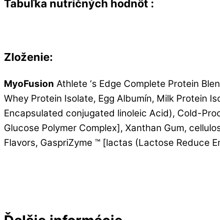
Tabuľka nutričných hodnôt :
Zloženie:
MyoFusion
Athlete ‘s Edge Complete Protein Blen
Whey Protein Isolate, Egg Albumín, Milk Protein 
Encapsulated conjugated linoleic Acid), Cold-Pro
Glucose Polymer Complex], Xanthan Gum, cellul
Flavors, GaspriZyme ™ [lactas (Lactose Reduce E