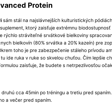
dvanced Protein
i
sám stál na najslávnejších kulturistických pódiác
 suplement, ktorý zaisťuje extrémnu biodostupnosť
 rýchlo stráviteľné srvátkové bielkoviny spracova
nych bielkovín (80% srvátka a 20% kazeín) pre zopt
krem toho je pre zabezpečenie stáleho prívodu amin
 tu ide ruka v ruke so skvelou chuťou.
Čím lepšie ch
ormulou zaisťuje, že budete s netrpezlivosťou oča
, druhú
cca
45min
po
tréningu
a tretiu
pred
spaním.
no
a večer
pred
spaním.