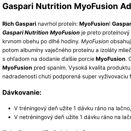
Gaspari Nutrition MyoFusion A
Rich Gaspari
navrhol proteín:
MyoFusion
!
Gaspar
Gaspari Nutrition
MyoFusion
je preto proteínový
krvnom obehu po dlhé hodiny.
MyoFusion
obsahuje
potom albumíny vaječného proteínu a izoláty mlieč
s ohľadom na dodanie ďalšie porcie
MyoFusion
.
O
MyoFusion
pred spaním.
Vysoká kvalita produktu
nadradenosti chuti podporená super vyživovaciu f
Dávkovanie:
V
tréningový
deň
užite
1 dávku
ráno na
lačno
V
netréningový
deň
užite
1 dávku
ráno na
lač