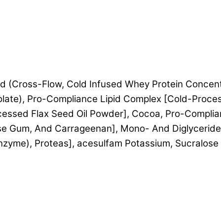
d (Cross-Flow, Cold Infused Whey Protein Concentr
Isolate), Pro-Compliance Lipid Complex [Cold-Proc
cessed Flax Seed Oil Powder], Cocoa, Pro-Complian
ose Gum, And Carrageenan], Mono-
And Diglyceride
nzyme), Proteas], acesulfam Potassium, Sucralose