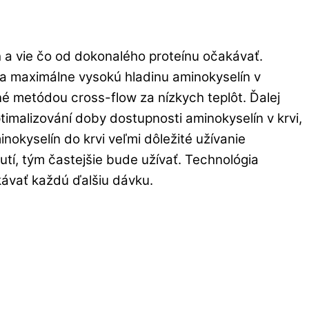
h a vie čo od dokonalého proteínu očakávať.
 a maximálne vysokú hladinu aminokyselín v
né metódou cross-flow za nízkych teplôt.
Ďalej
imalizování doby dostupnosti aminokyselín v krvi,
okyselín do krvi veľmi dôležité užívanie
utí, tým častejšie bude užívať.
Technológia
kávať každú ďalšiu dávku.