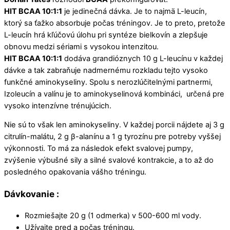
HIT BCAA 10:1:1
je jedinečná dávka. Je to najmä L-
leucín
,
ktorý sa ťažko absorbuje počas tréningov. Je to preto, pretože
L-leucín
hrá kľúčovú úlohu pri syntéze
bielkovín
a zlepšuje
obnovu medzi sériami s vysokou intenzitou.
HIT BCAA 10:1:1
dodáva grandióznych 10 g L-
leucínu
v každej
dávke a tak zabraňuje nadmernému rozkladu tejto vysoko
funkčné
aminokyseliny
. Spolu s nerozlúčitelnými partnermi,
Izoleucín
a
valínu
je to a
minokyselinová
kombináci, určená pre
vysoko intenzívne trénujúcich.
Nie sú to však len aminokyseliny. V každej porcii nájdete aj 3 g
citrulín-malátu, 2 g β-alanínu a 1 g tyrozínu pre potreby vyššej
výkonnosti. To má za následok efekt svalovej pumpy,
zvýšenie výbušné sily a silné svalové kontrakcie, a to až do
posledného opakovania vášho tréningu.
Dávkovanie :
Rozmiešajte 20 g (1 odmerka) v 500-600 ml vody.
Užívajte pred a počas tréningu.