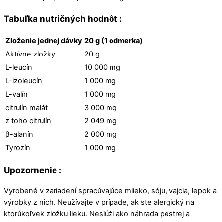
Tabuľka nutričných hodnôt :
Zloženie jednej dávky
20 g (1 odmerka)
Aktívne zložky
20 g
L-leucín
10 000 mg
L-izoleucín
1 000 mg
L-
valín
1 000 mg
citrulín malát
3 000 mg
z toho citrulín
2 049 mg
β-
alanín
2 000 mg
Tyrozín
1 000 mg
Upozornenie :
Vyrobené v zariadení spracúvajúce mlieko, sóju, vajcia, lepok a
výrobky z nich. Neužívajte v prípade, ak ste alergický na
ktorúkoľvek zložku lieku. Neslúži ako náhrada pestrej a