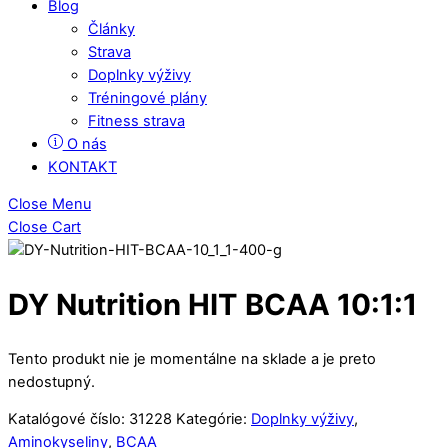
Blog
Články
Strava
Doplnky výživy
Tréningové plány
Fitness strava
O nás
KONTAKT
Close Menu
Close Cart
DY Nutrition HIT BCAA 10:1:1
Tento produkt nie je momentálne na sklade a je preto
nedostupný.
Katalógové číslo:
31228
Kategórie:
Doplnky výživy
,
Aminokyseliny
,
BCAA