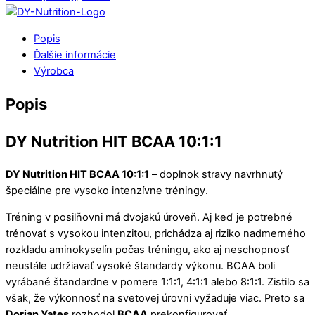
Popis
Ďalšie informácie
Výrobca
Popis
DY Nutrition HIT BCAA 10:1:1
DY Nutrition HIT BCAA 10:1:1
– doplnok stravy navrhnutý
špeciálne pre vysoko intenzívne tréningy.
Tréning v posilňovni má dvojakú úroveň. Aj keď je potrebné
trénovať s vysokou intenzitou, prichádza aj riziko nadmerného
rozkladu
aminokyselín
počas tréningu, ako aj neschopnosť
neustále udržiavať vysoké štandardy výkonu. BCAA boli
vyrábané štandardne v pomere 1:1:1, 4:1:1 alebo 8:1:1. Zistilo sa
však, že výkonnosť na svetovej úrovni vyžaduje viac. Preto sa
Dorian Yates
rozhodol
BCAA
prekonfigurovať.