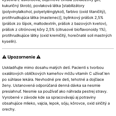
kukuričný škrob), povlaková látka [stabilizátory
(polyvinylalkohol, polyetylénglykol), farbivo (oxid titaničitý),
protihrudkujúca látka (mastenec)], bylinkový prášok 2,5%
(prášok zo šípok, maltodextrín, prášok z bazových kvetov),
prášok z citrónovej kôry 2,5% (citrusové bioflavonoidy 1%),
protihrudkujúce látky (oxid kremičitý, horečnaté soli mastných
kyselín).
⚠ Upozornenie ⚠
Uskladňujte mimo dosahu malých detí. Pacienti s tvorbou
oxalátových obličkových kameňov môžu vitamín C užívať len
po súhlase lekára. Nevhodné pre deti, tehotné a dojčiace
ženy. Ustanovená odporúčaná denná dávka sa nesmie
presiahnuť. Nesmie sa používať ako náhrada pestrej stravy.
Vyrobené v závode kde sa spracovávajú aj potraviny
obsahujúce mlieko, vajcia, lepok, sóju, kôrovce, oxid siričitý a
orechy.