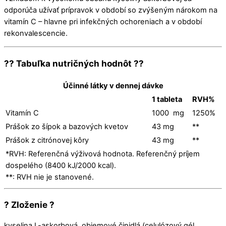
odporúča užívať prípravok v období so zvýšeným nárokom na
vitamín C – hlavne pri infekčných ochoreniach a v období
rekonvalescencie.
?? Tabuľka nutričných hodnôt ??
Účinné látky v dennej dávke
1 tableta
RVH%
Vitamín C
1000 mg
1250%
Prášok zo šípok a bazových kvetov
43 mg
**
Prášok z citrónovej kôry
43 mg
**
*RVH: Referenčná výživová hodnota. Referenčný príjem
dospelého (8400 kJ/2000 kcal).
**: RVH nie je stanovené.
? Zloženie ?
kyselina L-askorbová, objemové činidlá (celulózový gél,