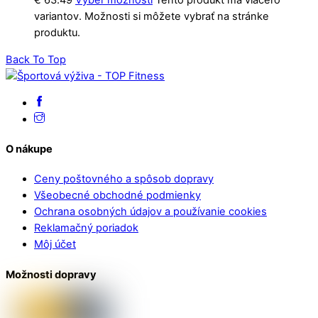
€
63.49
Výber možností
Tento produkt má viacero
variantov. Možnosti si môžete vybrať na stránke
produktu.
Back To Top
O nákupe
Ceny poštovného a spôsob dopravy
Všeobecné obchodné podmienky
Ochrana osobných údajov a používanie cookies
Reklamačný poriadok
Môj účet
Možnosti dopravy