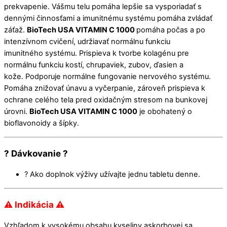
prekvapenie. Vášmu telu pomáha lepšie sa vysporiadať s
dennými činnosťami a imunitnému systému pomáha zvládať
záťaž.
BioTech USA VITAMIN C 1000
pomáha počas a po
intenzívnom cvičení, udržiavať normálnu funkciu
imunitného systému. Prispieva k tvorbe kolagénu pre
normálnu funkciu kostí, chrupaviek, zubov, ďasien a
kože. Podporuje normálne fungovanie nervového systému.
Pomáha znižovať únavu a vyčerpanie, zároveň prispieva k
ochrane celého tela pred oxidačným stresom na bunkovej
úrovni.
BioTech USA VITAMIN C 1000
je obohatený o
bioflavonoidy a šípky.
? Dávkovanie ?
? Ako doplnok výživy užívajte jednu tabletu denne.
⚠ Indikácia ⚠
Vzhľadom k vysokému obsahu kyseliny askorbovej sa