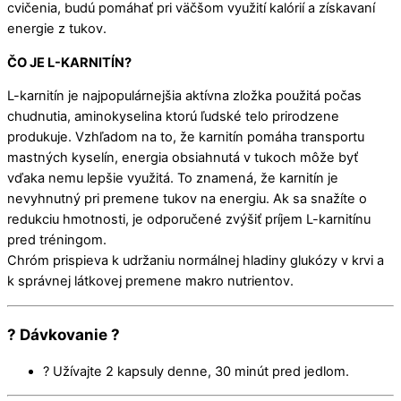
cvičenia, budú pomáhať pri väčšom využití kalórií a získavaní
energie z tukov.
ČO JE L-KARNITÍN?
L-karnitín je najpopulárnejšia aktívna zložka použitá počas
chudnutia, aminokyselina ktorú ľudské telo prirodzene
produkuje. Vzhľadom na to, že karnitín pomáha transportu
mastných kyselín, energia obsiahnutá v tukoch môže byť
vďaka nemu lepšie využitá. To znamená, že karnitín je
nevyhnutný pri premene tukov na energiu. Ak sa snažíte o
redukciu hmotnosti, je odporučené zvýšiť príjem L-karnitínu
pred tréningom.
Chróm prispieva k udržaniu normálnej hladiny glukózy v krvi a
k správnej látkovej premene makro nutrientov.
? Dávkovanie ?
? Užívajte 2 kapsuly denne, 30 minút pred jedlom.