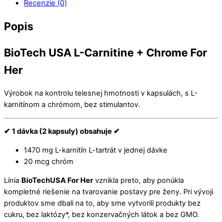
Recenzie (0)
Popis
BioTech USA L-Carnitine + Chrome For
Her
Výrobok na kontrolu telesnej hmotnosti v kapsulách, s L-
karnitínom a chrómom, bez stimulantov.
✔ 1 dávka (2 kapsuly) obsahuje ✔
1470 mg L-karnitín L-tartrát v jednej dávke
20 mcg chróm
Línia
BioTechUSA For Her
vznikla preto, aby ponúkla
kompletné riešenie na tvarovanie postavy pre ženy. Pri vývoji
produktov sme dbali na to, aby sme vytvorili produkty bez
cukru, bez laktózy*, bez konzervačných látok a bez GMO.