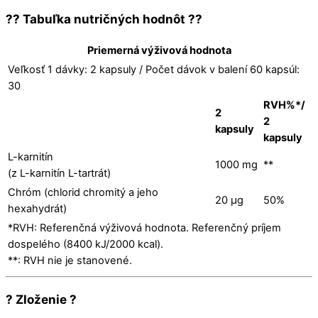
?? Tabuľka nutričných hodnôt ??
Priemerná výživová hodnota
Veľkosť 1 dávky: 2 kapsuly / Počet dávok v balení 60 kapsúl:
30
RVH%*/
2
2
kapsuly
kapsuly
L-karnitín
1000 mg
**
(z L-karnitín L-tartrát)
Chróm (chlorid chromitý a jeho
20 µg
50%
hexahydrát)
*RVH: Referenčná výživová hodnota. Referenčný príjem
dospelého (8400 kJ/2000 kcal).
**: RVH nie je stanovené.
? Zloženie ?