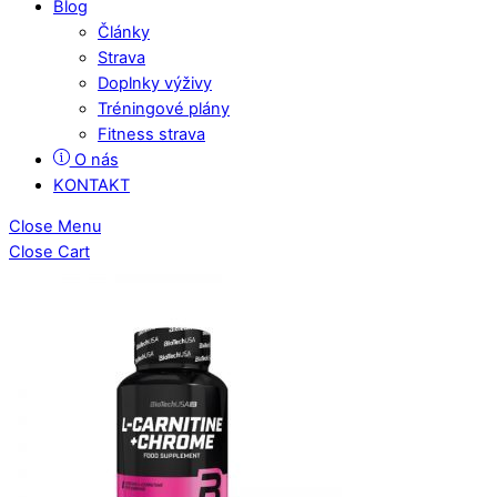
Blog
Články
Strava
Doplnky výživy
Tréningové plány
Fitness strava
O nás
KONTAKT
Close Menu
Close Cart