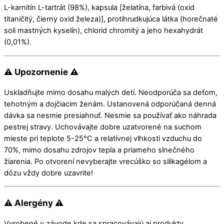
L-karnitín L-tartrát (98%), kapsula [želatína, farbivá (oxid
titaničitý, čierny oxid železa)], protihrudkujúca látka (horečnaté
soli mastných kyselín), chlorid chromitý a jeho hexahydrát
(0,01%).
⚠ Upozornenie ⚠
Uskladňujte mimo dosahu malých detí. Neodporúča sa deťom,
tehotným a dojčiacim ženám. Ustanovená odporúčaná denná
dávka sa nesmie presiahnuť. Nesmie sa používať ako náhrada
pestrej stravy. Uchovávajte dobre uzatvorené na suchom
mieste pri teplote 5-25°C a relatívnej vlhkosti vzduchu do
70%, mimo dosahu zdrojov tepla a priameho slnečného
žiarenia. Po otvorení nevyberajte vrecúško so silikagélom a
dózu vždy dobre uzavrite!
⚠ Alergény ⚠
Vyrobené v závode kde sa spracovávajú aj produkty