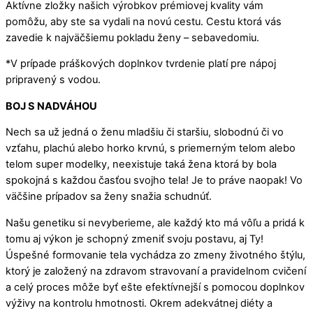
Aktívne zložky našich výrobkov prémiovej kvality vám
pomôžu, aby ste sa vydali na novú cestu. Cestu ktorá vás
zavedie k najväčšiemu pokladu ženy – sebavedomiu.
*V prípade práškových doplnkov tvrdenie platí pre nápoj
pripravený s vodou.
BOJ S NADVÁHOU
Nech sa už jedná o ženu mladšiu či staršiu, slobodnú či vo
vzťahu, plachú alebo horko krvnú, s priemerným telom alebo
telom super modelky, neexistuje taká žena ktorá by bola
spokojná s každou časťou svojho tela! Je to práve naopak! Vo
väčšine prípadov sa ženy snažia schudnúť.
Našu genetiku si nevyberieme, ale každý kto má vôľu a pridá k
tomu aj výkon je schopný zmeniť svoju postavu, aj Ty!
Úspešné formovanie tela vychádza zo zmeny životného štýlu,
ktorý je založený na zdravom stravovaní a pravidelnom cvičení
a celý proces môže byť ešte efektívnejší s pomocou doplnkov
výživy na kontrolu hmotnosti. Okrem adekvátnej diéty a