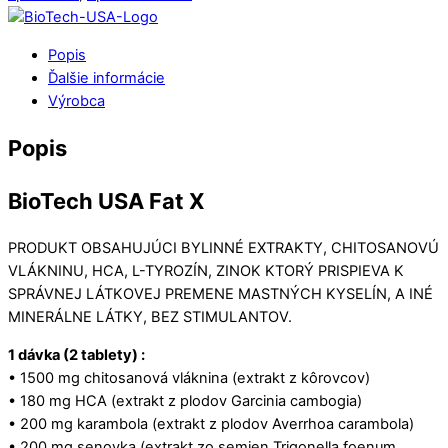
Popis
Ďalšie informácie
Výrobca
Popis
BioTech USA Fat X
PRODUKT OBSAHUJÚCI BYLINNÉ EXTRAKTY, CHITOSANOVÚ
VLÁKNINU, HCA, L-TYROZÍN, ZINOK KTORÝ PRISPIEVA K
SPRÁVNEJ LÁTKOVEJ PREMENE MASTNÝCH KYSELÍN, A INÉ
MINERÁLNE LÁTKY, BEZ STIMULANTOV.
1 dávka (2 tablety) :
• 1500 mg chitosanová vláknina (extrakt z kôrovcov)
• 180 mg HCA (extrakt z plodov Garcinia cambogia)
• 200 mg karambola (extrakt z plodov Averrhoa carambola)
• 200 mg senovka (extrakt zo semien Trigonella foenum