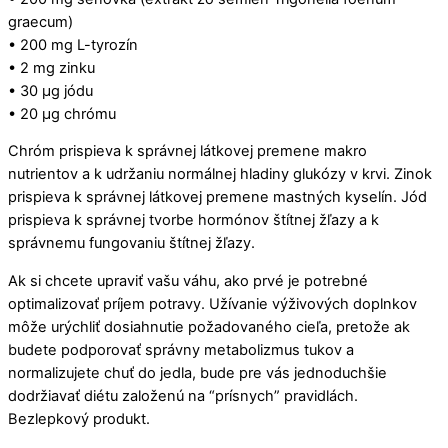
graecum)
• 200 mg L-tyrozín
• 2 mg zinku
• 30 µg jódu
• 20 µg chrómu
Chróm prispieva k správnej látkovej premene makro
nutrientov a k udržaniu normálnej hladiny glukózy v krvi. Zinok
prispieva k správnej látkovej premene mastných kyselín. Jód
prispieva k správnej tvorbe hormónov štítnej žľazy a k
správnemu fungovaniu štítnej žľazy.
Ak si chcete upraviť vašu váhu, ako prvé je potrebné
optimalizovať príjem potravy. Užívanie výživových doplnkov
môže urýchliť dosiahnutie požadovaného cieľa, pretože ak
budete podporovať správny metabolizmus tukov a
normalizujete chuť do jedla, bude pre vás jednoduchšie
dodržiavať diétu založenú na “prísnych” pravidlách.
Bezlepkový produkt.