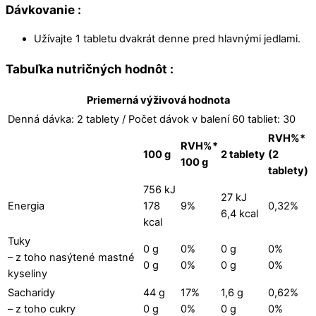
Dávkovanie :
Užívajte 1 tabletu dvakrát denne pred hlavnými jedlami.
Tabuľka nutričných hodnôt :
Priemerná výživová hodnota
Denná dávka: 2 tablety / Počet dávok v balení 60 tabliet: 30
RVH%*
RVH%*
100 g
2 tablety
(2
100 g
tablety)
756 kJ
27 kJ
Energia
178
9%
0,32%
6,4 kcal
kcal
Tuky
0 g
0%
0 g
0%
– z toho nasýtené mastné
0 g
0%
0 g
0%
kyseliny
Sacharidy
44 g
17%
1,6 g
0,62%
– z toho cukry
0 g
0%
0 g
0%