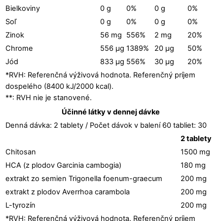
Bielkoviny
0 g
0%
0 g
0%
Soľ
0 g
0%
0 g
0%
Zinok
56 mg
556%
2 mg
20%
Chrome
556 µg
1389%
20 µg
50%
Jód
833 µg
556%
30 µg
20%
*RVH: Referenčná výživová hodnota. Referenčný príjem
dospelého (8400 kJ/2000 kcal).
**: RVH nie je stanovené.
Účinné látky v dennej dávke
Denná dávka: 2 tablety / Počet dávok v balení 60 tabliet: 30
2 tablety
Chitosan
1500 mg
HCA (z plodov Garcinia cambogia)
180 mg
extrakt zo semien Trigonella foenum-graecum
200 mg
extrakt z plodov Averrhoa carambola
200 mg
L-tyrozín
200 mg
*RVH: Referenčná výživová hodnota. Referenčný príjem