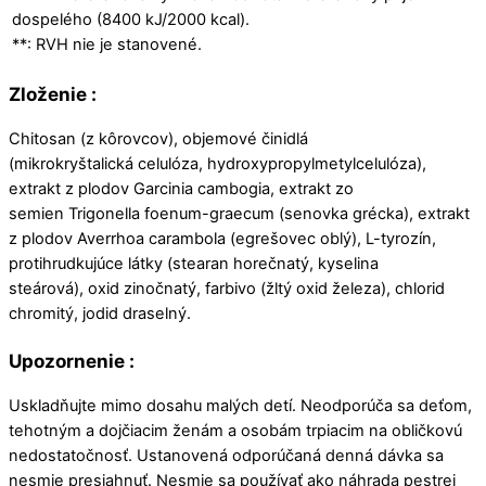
dospelého (8400 kJ/2000 kcal).
**: RVH nie je stanovené.
Zloženie :
Chitosan (z kôrovcov), objemové činidlá
(mikrokryštalická celulóza, hydroxypropylmetylcelulóza),
extrakt z plodov Garcinia cambogia, extrakt zo
semien Trigonella foenum-graecum (senovka grécka), extrakt
z plodov Averrhoa carambola (egrešovec oblý), L-tyrozín,
protihrudkujúce látky (stearan horečnatý, kyselina
steárová), oxid zinočnatý, farbivo (žltý oxid železa), chlorid
chromitý, jodid draselný.
Upozornenie :
Uskladňujte mimo dosahu malých detí. Neodporúča sa deťom,
tehotným a dojčiacim ženám a osobám trpiacim na obličkovú
nedostatočnosť. Ustanovená odporúčaná denná dávka sa
nesmie presiahnuť. Nesmie sa používať ako náhrada pestrej