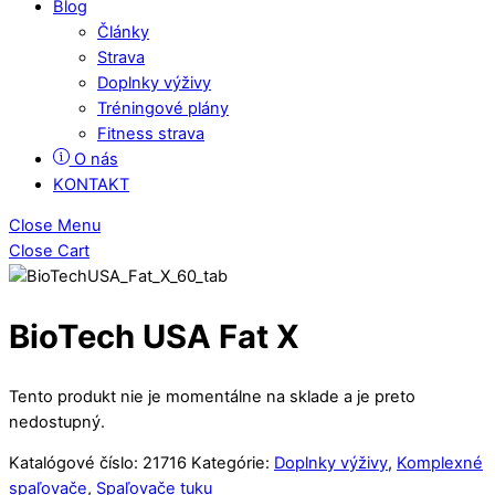
Blog
Články
Strava
Doplnky výživy
Tréningové plány
Fitness strava
O nás
KONTAKT
Close Menu
Close Cart
BioTech USA Fat X
Tento produkt nie je momentálne na sklade a je preto
nedostupný.
Katalógové číslo:
21716
Kategórie:
Doplnky výživy
,
Komplexné
spaľovače
,
Spaľovače tuku