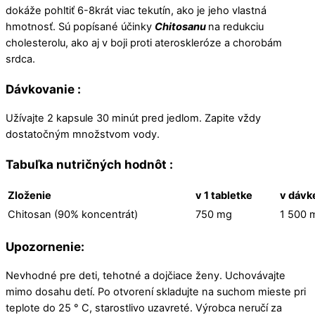
dokáže pohltiť 6-8krát viac tekutín, ako je jeho vlastná
hmotnosť. Sú popísané účinky
Chitosanu
na redukciu
cholesterolu, ako aj v boji proti ateroskleróze a chorobám
srdca.
Dávkovanie :
Užívajte 2 kapsule 30 minút pred jedlom. Zapite vždy
dostatočným množstvom vody.
Tabuľka nutričných hodnôt :
Zloženie
v 1 tabletke
v dávke
Chitosan (90% koncentrát)
750 mg
1 500 
Upozornenie:
Nevhodné pre deti, tehotné a dojčiace ženy. Uchovávajte
mimo dosahu detí. Po otvorení skladujte na suchom mieste pri
teplote do 25 ° C, starostlivo uzavreté. Výrobca neručí za