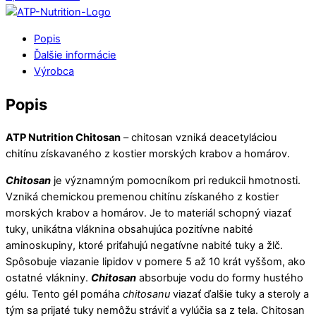
Popis
Ďalšie informácie
Výrobca
Popis
ATP Nutrition Chitosan
– chitosan vzniká deacetyláciou
chitínu získavaného z kostier morských krabov a homárov.
Chitosan
je významným pomocníkom pri redukcii hmotnosti.
Vzniká chemickou premenou chitínu získaného z kostier
morských krabov a homárov. Je to materiál schopný viazať
tuky, unikátna vláknina obsahujúca pozitívne nabité
aminoskupiny, ktoré priťahujú negatívne nabité tuky a žlč.
Spôsobuje viazanie lipidov v pomere 5 až 10 krát vyššom, ako
ostatné vlákniny.
Chitosan
absorbuje vodu do formy hustého
gélu. Tento gél pomáha
chitosanu
viazať ďalšie tuky a steroly a
tým sa prijaté tuky nemôžu stráviť a vylúčia sa z tela. Chitosan