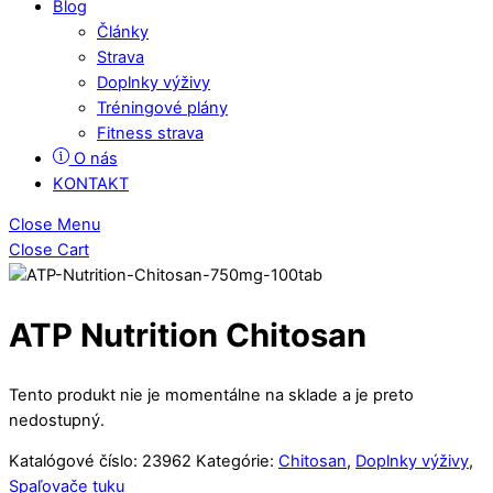
Blog
Články
Strava
Doplnky výživy
Tréningové plány
Fitness strava
O nás
KONTAKT
Close Menu
Close Cart
ATP Nutrition Chitosan
Tento produkt nie je momentálne na sklade a je preto
nedostupný.
Katalógové číslo:
23962
Kategórie:
Chitosan
,
Doplnky výživy
,
Spaľovače tuku