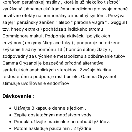
koreňom peruánskej rastliny , ktorá je už niekoľko tisícročí
využívaná juhoamerickú tradičnou medicínou pre svoje mocné
pozitívne efekty na hormonálny a imunitný systém . Prezýva
sa jej ” peruánsky ženšen ” alebo ” prírodná viagra ” . Guggul (
tzv. hnedý extrakt ) pochádza z indického stromu
Commiphora mukul . Podporuje aktiváciu lipolytických
enzýmov ( enzýmy štiepiace tuky ) , podporuje prirodzené
zvýšenie hladiny hormónu T3 ( hormón štítnej žľazy ) ,
zodpovedný za urýchlenie metabolizmu a odbúravanie tukov .
Gamma Oryzanol je bezpečná prírodná alternatíva
syntetických anabolických steroidov . Zvyšuje hladinu
testosterónu a podporuje rast buniek . Gamma Oryzanol
stimuluje uvoľňovanie endorfínov .
Dávkovanie :
Užívajte 3 kapsule denne s jedlom .
Zapite dostatočným množstvom vody.
Produkt užívajte maximálne po dobu 4 týždňov.
Potom nasleduje pauza min . 2 týždne.