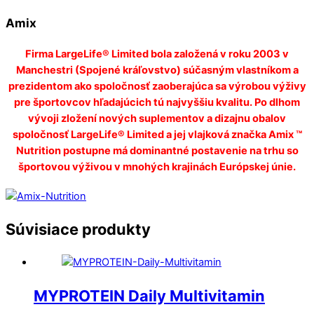
Amix
Firma LargeLife® Limited bola založená v roku 2003 v
Manchestri (Spojené kráľovstvo) súčasným vlastníkom a
prezidentom ako spoločnosť zaoberajúca sa výrobou výživy
pre športovcov hľadajúcich tú najvyššiu kvalitu. Po dlhom
vývoji zložení nových suplementov a dizajnu obalov
spoločnosť LargeLife® Limited a jej vlajková značka Amix ™
Nutrition postupne má dominantné postavenie na trhu so
športovou výživou v mnohých krajinách Európskej únie.
Súvisiace produkty
MYPROTEIN Daily Multivitamin