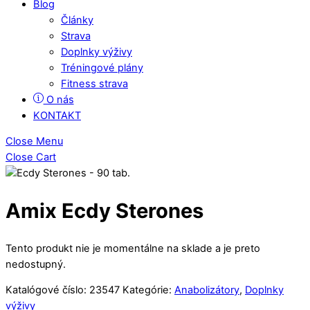
Blog
Články
Strava
Doplnky výživy
Tréningové plány
Fitness strava
O nás
KONTAKT
Close Menu
Close Cart
Amix Ecdy Sterones
Tento produkt nie je momentálne na sklade a je preto
nedostupný.
Katalógové číslo:
23547
Kategórie:
Anabolizátory
,
Doplnky
výživy