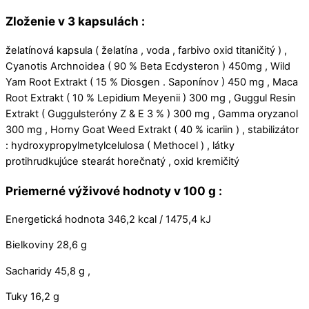
Zloženie v 3 kapsulách :
želatínová kapsula ( želatína , voda , farbivo oxid titaničitý ) ,
Cyanotis Archnoidea ( 90 % Beta Ecdysteron ) 450mg , Wild
Yam Root Extrakt ( 15 % Diosgen . Saponínov ) 450 mg , Maca
Root Extrakt ( 10 % Lepidium Meyenii ) 300 mg , Guggul Resin
Extrakt ( Guggulsteróny Z & E 3 % ) 300 mg , Gamma oryzanol
300 mg , Horny Goat Weed Extrakt ( 40 % icariin ) , stabilizátor
: hydroxypropylmetylcelulosa ( Methocel ) , látky
protihrudkujúce stearát horečnatý , oxid kremičitý
Priemerné výživové hodnoty v 100 g :
Energetická hodnota 346,2 kcal / 1475,4 kJ
Bielkoviny 28,6 g
Sacharidy 45,8 g ,
Tuky 16,2 g