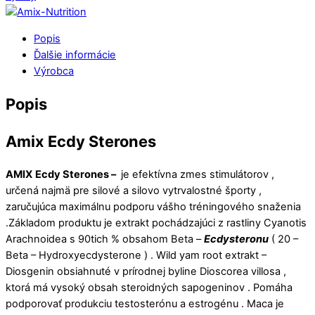
Popis
Ďalšie informácie
Výrobca
Popis
Amix Ecdy Sterones
AMIX
Ecdy Sterones –
je efektívna zmes stimulátorov ,
určená najmä pre silové a silovo vytrvalostné športy ,
zaručujúca maximálnu podporu vášho tréningového snaženia
.Základom produktu je extrakt pochádzajúci z rastliny Cyanotis
Arachnoidea s 90tich % obsahom Beta –
Ecdysteronu
( 20 –
Beta – Hydroxyecdysterone ) . Wild yam root extrakt –
Diosgenin obsiahnuté v prírodnej byline Dioscorea villosa ,
ktorá má vysoký obsah steroidných sapogeninov . Pomáha
podporovať produkciu testosterónu a estrogénu . Maca je