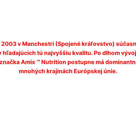
ku 2003 v Manchestri (Spojené kráľovstvo) súča
hľadajúcich tú najvyššiu kvalitu. Po dlhom vývo
vá značka Amix ™ Nutrition postupne má dominantn
mnohých krajinách Európskej únie.