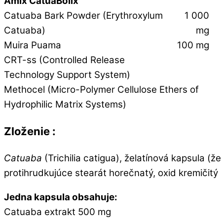
Amix CatuaBolix
Catuaba Bark Powder (Erythroxylum
1 000
Catuaba)
mg
Muira Puama
100 mg
CRT-ss (Controlled Release
Technology Support System)
Methocel (Micro-Polymer Cellulose Ethers of
Hydrophilic Matrix Systems)
Zloženie :
Catuaba
(Trichilia catigua), želatínová kapsula (ž
protihrudkujúce stearát horečnatý, oxid kremičitý
Jedna kapsula obsahuje:
Catuaba extrakt 500 mg