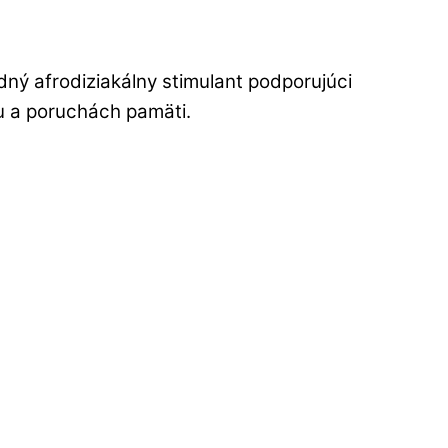
dný afrodiziakálny stimulant podporujúci
u a poruchách pamäti.