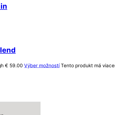
in
lend
gh € 59.00
Výber možností
Tento produkt má viacer