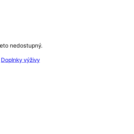
reto nedostupný.
,
Doplnky výživy