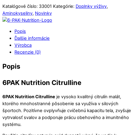
Katalógové číslo:
33001
Kategórie:
Doplnky výživy
,
Aminokyseliny
,
Novinky
Popis
Ďalšie informácie
Výrobca
Recenzie (0)
Popis
6PAK Nutrition Citrulline
6PAK Nutrition Citrulline
je vysoko kvalitný citrulín malát,
ktorého mnohostranné pôsobenie sa využíva v silových
športoch. Pozitívne ovplyvňuje cvičebnú kapacitu tela, zvyšuje
vytrvalosť svalov a podporuje prácu obehového a imunitného
systému.