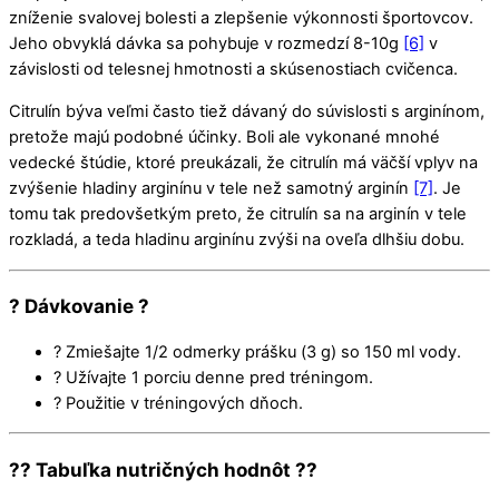
zníženie svalovej bolesti a zlepšenie výkonnosti športovcov.
Jeho obvyklá dávka sa pohybuje v rozmedzí 8-10g
[6]
v
závislosti od telesnej hmotnosti a skúsenostiach cvičenca.
Citrulín býva veľmi často tiež dávaný do súvislosti s arginínom,
pretože majú podobné účinky. Boli ale vykonané mnohé
vedecké štúdie, ktoré preukázali, že citrulín má väčší vplyv na
zvýšenie hladiny arginínu v tele než samotný arginín
[7]
. Je
tomu tak predovšetkým preto, že citrulín sa na arginín v tele
rozkladá, a teda hladinu arginínu zvýši na oveľa dlhšiu dobu.
? Dávkovanie ?
? Zmiešajte 1/2 odmerky prášku (3 g) so 150 ml vody.
? Užívajte 1 porciu denne pred tréningom.
? Použitie v tréningových dňoch.
?? Tabuľka nutričných hodnôt ??