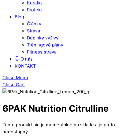
Kreatín
Proteín
Blog
Články
Strava
Doplnky výživy
Tréningové plány
Fitness strava
O nás
KONTAKT
Close Menu
Close Cart
6PAK Nutrition Citrulline
Tento produkt nie je momentálne na sklade a je preto
nedostupný.