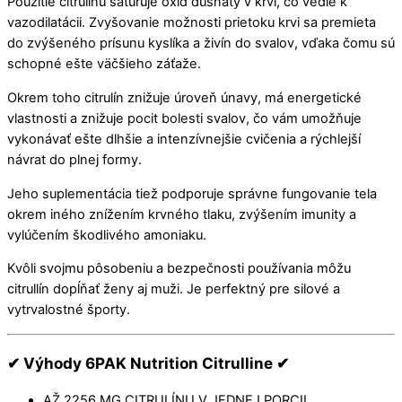
Použitie citrulínu saturuje oxid dusnatý v krvi, čo vedie k
vazodilatácii. Zvyšovanie možnosti prietoku krvi sa premieta
do zvýšeného prísunu kyslíka a živín do svalov, vďaka čomu sú
schopné ešte väčšieho záťaže.
Okrem toho citrulín znižuje úroveň únavy, má energetické
vlastnosti a znižuje pocit bolesti svalov, čo vám umožňuje
vykonávať ešte dlhšie a intenzívnejšie cvičenia a rýchlejší
návrat do plnej formy.
Jeho suplementácia tiež podporuje správne fungovanie tela
okrem iného znížením krvného tlaku, zvýšením imunity a
vylúčením škodlivého amoniaku.
Kvôli svojmu pôsobeniu a bezpečnosti používania môžu
citrullín dopĺňať ženy aj muži. Je perfektný pre silové a
vytrvalostné športy.
✔ Výhody 6PAK Nutrition Citrulline ✔
AŽ 2256 MG CITRULÍNU V JEDNEJ PORCII