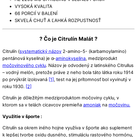
VYSOKÁ KVALITA
66 PORCIÍ V BALENÍ
SKVELÁ CHUŤ A ĽAHKÁ ROZPUSTNOSŤ
? Čo je Citrulín Malát ?
Citrulín (
systematický názov
2-amino-5- (karbamoylamino)
pentánová kyselina) je α-
aminokyselina
, medziprodukt
močovinového cyklu
. Názov je odvodený z latinského Citrullus
– vodný melón, pretože práve z neho bola táto látka roku 1914
po prvýkrát izolovaná
[1]
, test na jej prítomnosť bol vyvinutý v
roku 1930.
[2]
Citrulín je dôležitým medziproduktom močoviny cyklu, v
ktorom sa v telách cicavcov premieňa
amoniak
na
močovinu.
Využitie v športe :
Citrulín sa okrem iného hojne využíva v športe ako suplement
k lepšej tvorbe oxidu dusného, ​​stimuláciu rastového hormónu,