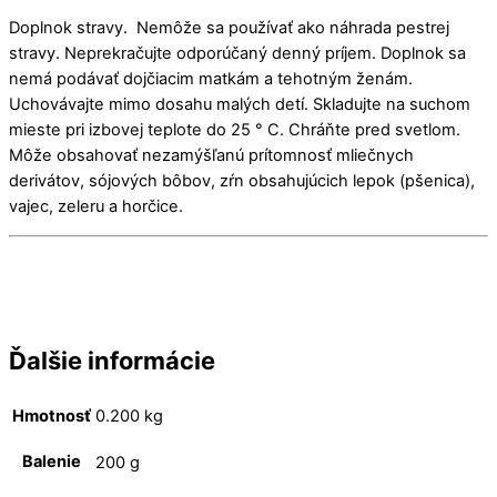
Doplnok stravy. Nemôže sa používať ako náhrada pestrej
stravy. Neprekračujte odporúčaný denný príjem. Doplnok sa
nemá podávať dojčiacim matkám a tehotným ženám.
Uchovávajte mimo dosahu malých detí. Skladujte na suchom
mieste pri izbovej teplote do 25 ° C. Chráňte pred svetlom.
Môže obsahovať nezamýšľanú prítomnosť mliečnych
derivátov, sójových bôbov, zŕn obsahujúcich lepok (pšenica),
vajec, zeleru a horčice.
Ďalšie informácie
Hmotnosť
0.200 kg
Balenie
200 g