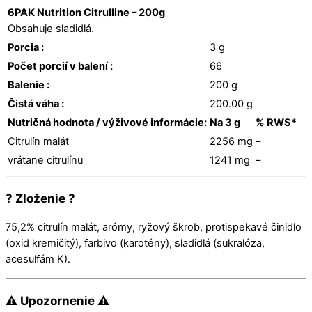
6PAK Nutrition Citrulline – 200g
Obsahuje sladidlá.
Porcia :
3 g
Počet porcií v balení :
66
Balenie :
200 g
Čistá váha :
200.00 g
Nutričná hodnota / výživové informácie:
Na 3 g
% RWS*
Citrulín malát
2256 mg
–
vrátane citrulínu
1241 mg
–
? Zloženie ?
75,2% citrulín malát, arómy, ryžový škrob, protispekavé činidlo
(oxid kremičitý), farbivo (karotény), sladidlá (sukralóza,
acesulfám K).
⚠ Upozornenie ⚠