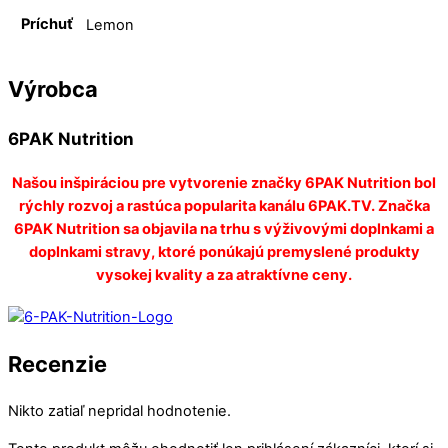
Príchuť
Lemon
Výrobca
6PAK Nutrition
Našou inšpiráciou pre vytvorenie značky 6PAK Nutrition bol
rýchly rozvoj a rastúca popularita kanálu 6PAK.TV. Značka
6PAK Nutrition sa objavila na trhu s výživovými doplnkami a
doplnkami stravy, ktoré ponúkajú premyslené produkty
vysokej kvality a za atraktívne ceny.
Recenzie
Nikto zatiaľ nepridal hodnotenie.