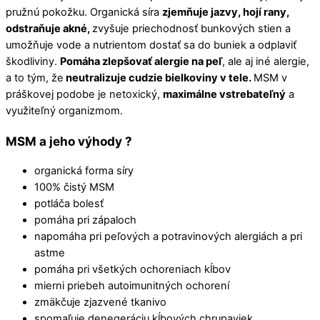
pružnú pokožku. Organická síra
zjemňuje jazvy, hojí rany,
odstraňuje akné,
zvyšuje priechodnosť bunkových stien a
umožňuje vode a nutrientom dostať sa do buniek a odplaviť
škodliviny.
Pomáha zlepšovať alergie na peľ
, ale aj iné alergie,
a to tým, že
neutralizuje cudzie bielkoviny v tele.
MSM v
práškovej podobe je netoxický,
maximálne vstrebateľný
a
využiteľný organizmom.
MSM a jeho výhody ?
organická forma síry
100% čistý MSM
potláča bolesť
pomáha pri zápaloch
napomáha pri peľových a potravinových alergiách a pri
astme
pomáha pri všetkých ochoreniach kĺbov
mierni priebeh autoimunitných ochorení
zmäkčuje zjazvené tkanivo
spomaľuje denegeráciu kĺbových chrupaviek