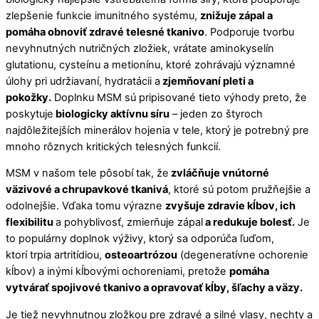
zlepšenie funkcie imunitného systému,
znižuje zápal a
pomáha obnoviť zdravé telesné tkanivo
. Podporuje tvorbu
nevyhnutných nutričných zložiek, vrátate aminokyselín
glutationu, cysteínu a metionínu, ktoré zohrávajú významné
úlohy pri udržiavaní, hydratácii a
zjemňovaní pleti a
pokožky.
Doplnku MSM sú pripisované tieto výhody preto, že
poskytuje
biologicky aktívnu síru
– jeden zo štyroch
najdôležitejších minerálov hojenia v tele, ktorý je potrebný pre
mnoho rôznych kritických telesných funkcií.
MSM v našom tele pôsobí tak, že
zvláčňuje vnútorné
väzivové a chrupavkové tkanivá
, ktoré sú potom pružňejšie a
odolnejšie. Vďaka tomu výrazne
zvyšuje zdravie kĺbov, ich
flexibilitu
a pohyblivosť, zmierňuje zápal
a redukuje bolesť.
Je
to populárny doplnok výživy, ktorý sa odporúča ľuďom,
ktorí trpia artritídiou,
osteoartrózou
(degeneratívne ochorenie
kĺbov) a inými kĺbovými ochoreniami, pretože
pomáha
vytvárať spojivové tkanivo a opravovať kĺby, šľachy a väzy.
Je tiež nevyhnutnou zložkou pre zdravé a silné vlasy, nechty a