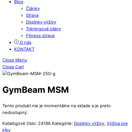
Blog
Články
Strava
Doplnky výživy
Tréningové plány
Fitness strava
O nás
KONTAKT
Close Menu
Close Cart
GymBeam MSM
Tento produkt nie je momentálne na sklade a je preto
nedostupný.
Katalógové číslo:
24186
Kategórie:
Doplnky výživy
,
Výživa pre
kĺby