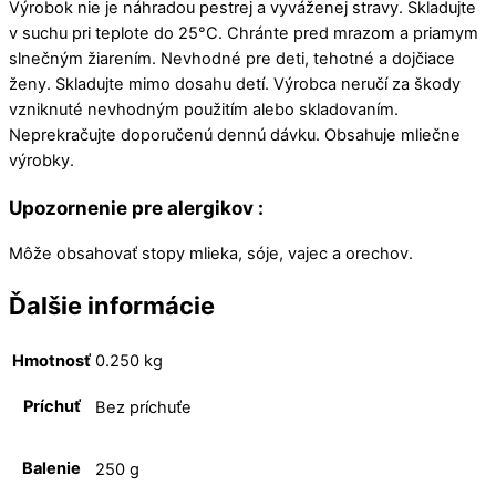
Výrobok nie je náhradou pestrej a vyváženej stravy. Skladujte
v suchu pri teplote do 25°C. Chránte pred mrazom a priamym
slnečným žiarením. Nevhodné pre deti, tehotné a dojčiace
ženy. Skladujte mimo dosahu detí. Výrobca neručí za škody
vzniknuté nevhodným použitím alebo skladovaním.
Neprekračujte doporučenú dennú dávku. Obsahuje mliečne
výrobky.
Upozornenie pre alergikov :
Môže obsahovať stopy mlieka, sóje, vajec a orechov.
Ďalšie informácie
Hmotnosť
0.250 kg
Príchuť
Bez príchuťe
Balenie
250 g