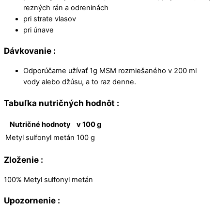
rezných rán a odreninách
pri strate vlasov
pri únave
Dávkovanie :
Odporúčame užívať 1g MSM rozmiešaného v 200 ml
vody alebo džúsu, a to raz denne.
Tabuľka nutričných hodnôt :
Nutričné hodnoty
v 100 g
Metyl sulfonyl metán
100 g
Zloženie :
100% Metyl sulfonyl metán
Upozornenie :