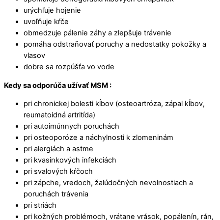
urýchľuje hojenie
uvoľňuje kŕče
obmedzuje pálenie záhy a zlepšuje trávenie
pomáha odstraňovať poruchy a nedostatky pokožky a
vlasov
dobre sa rozpúšťa vo vode
Kedy sa odporúča užívať MSM :
pri chronickej bolesti kĺbov (osteoartróza, zápal kĺbov,
reumatoidná artritída)
pri autoimúnnych poruchách
pri osteoporóze a náchylnosti k zlomeninám
pri alergiách a astme
pri kvasinkových infekciách
pri svalových kŕčoch
pri zápche, vredoch, žalúdočných nevolnostiach a
poruchách trávenia
pri striách
pri kožných problémoch, vrátane vrások, popálenín, rán,