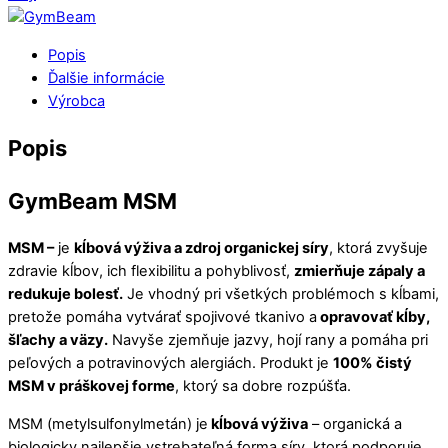
Popis
Ďalšie informácie
Výrobca
Popis
GymBeam MSM
MSM –
je
kĺbová výživa a zdroj organickej síry
, ktorá zvyšuje
zdravie kĺbov, ich flexibilitu a pohyblivosť,
zmierňuje zápaly a
redukuje bolesť.
Je vhodný pri všetkých problémoch s kĺbami,
pretože pomáha vytvárať spojivové tkanivo a
opravovať kĺby,
šľachy a väzy.
Navyše zjemňuje jazvy, hojí rany a pomáha pri
peľových a potravinových alergiách. Produkt je
100% čistý
MSM v práškovej forme
, ktorý sa dobre rozpúšťa.
MSM (metylsulfonylmetán) je
kĺbová výživa
– organická a
biologicky najlepšie vstrebateľná forma síry, ktorá podporuje